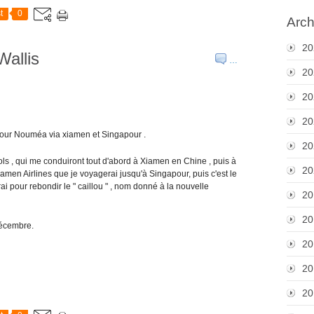
t
0
Arch
20
allis
…
20
20
20
our Nouméa via xiamen et Singapour .
20
vols , qui me conduiront tout d'abord à Xiamen en Chine , puis à
20
men Airlines que je voyagerai jusqu'à Singapour, puis c'est le
i pour rebondir le " caillou " , nom donné à la nouvelle
20
20
 décembre.
20
20
20