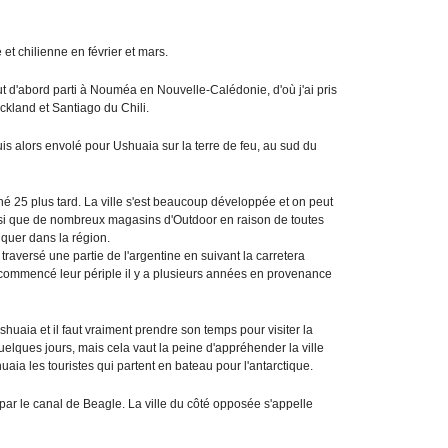
et chilienne en février et mars.
out d'abord parti à Nouméa en Nouvelle-Calédonie, d'où j'ai pris
ckland et Santiago du Chili.
s alors envolé pour Ushuaia sur la terre de feu, au sud du
urné 25 plus tard. La ville s'est beaucoup développée et on peut
insi que de nombreux magasins d'Outdoor en raison de toutes
iquer dans la région.
traversé une partie de l'argentine en suivant la carretera
t commencé leur périple il y a plusieurs années en provenance
Ushuaia et il faut vraiment prendre son temps pour visiter la
uelques jours, mais cela vaut la peine d'appréhender la ville
ia les touristes qui partent en bateau pour l'antarctique.
i par le canal de Beagle. La ville du côté opposée s'appelle