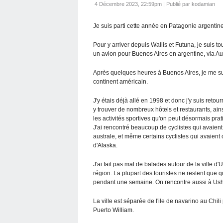
4 Décembre 2023, 22:59pm
|
Publié par kodamian
Je suis parti cette année en Patagonie argentine 
Pour y arriver depuis Wallis et Futuna, je suis t
un avion pour Buenos Aires en argentine, via Au
Après quelques heures à Buenos Aires, je me sui
continent américain.
J'y étais déjà allé en 1998 et donc j'y suis reto
y trouver de nombreux hôtels et restaurants, a
les activités sportives qu'on peut désormais prat
J'ai rencontré beaucoup de cyclistes qui avaient 
australe, et même certains cyclistes qui avaien
d'Alaska.
J'ai fait pas mal de balades autour de la ville d'
région. La plupart des touristes ne restent que q
pendant une semaine. On rencontre aussi à Ushua
La ville est séparée de l'ile de navarino au Chil
Puerto William.