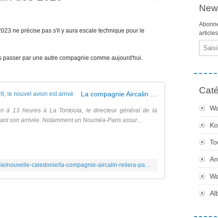
News
Abonne
23 ne précise pas s'il y aura escale technique pour le
article
Email
ans passer par une autre compagnie comme aujourd'hui.
Caté
La compagnie Aircalin reliera Paris en 2026, le nouvel avion est arrivé
Wa
rri à 13 heures à La Tontouta, le directeur général de la
nt son arrivée. Notamment un Nouméa-Paris assur...
Ko
To
An
https://www.lnc.nc/article/transports/economie/nouvelle-caledonie/la-compagnie-aircalin-reliera-paris-en-2026-le-nouvel-avion-est-arrive
Wa
Al