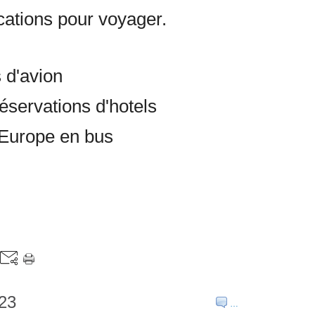
ications pour voyager.
s d'avion
éservations d'hotels
n Europe en bus
23
…