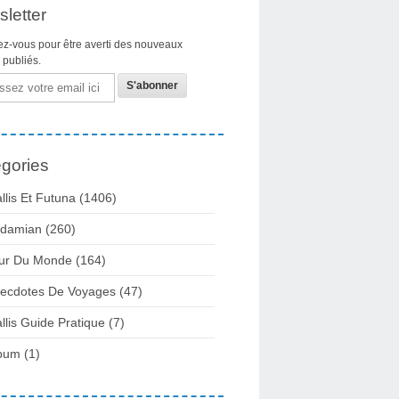
letter
z-vous pour être averti des nouveaux
s publiés.
gories
llis Et Futuna
(1406)
damian
(260)
ur Du Monde
(164)
ecdotes De Voyages
(47)
llis Guide Pratique
(7)
bum
(1)