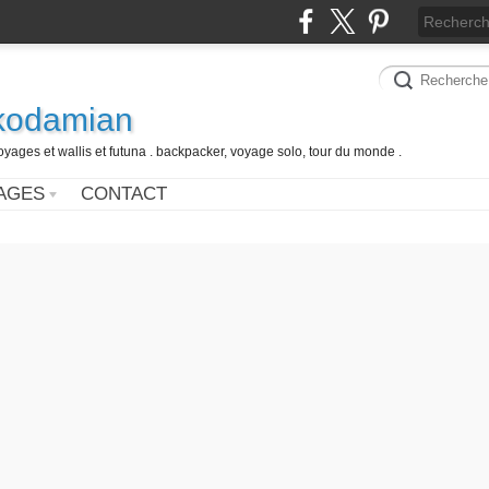
 kodamian
oyages et wallis et futuna . backpacker, voyage solo, tour du monde .
AGES
CONTACT