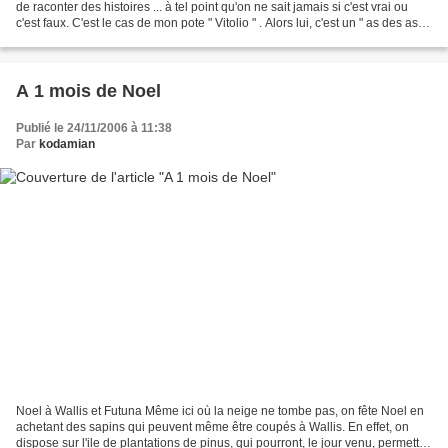
de raconter des histoires ... à tel point qu'on ne sait jamais si c'est vrai ou
c'est faux. C'est le cas de mon pote " Vitolio " . Alors lui, c'est un " as des as "
pour raconter...
A 1 mois de Noel
Publié le 24/11/2006 à 11:38
Par
kodamian
Noel à Wallis et Futuna Même ici où la neige ne tombe pas, on fête Noel en
achetant des sapins qui peuvent même être coupés à Wallis. En effet, on
dispose sur l'ile de plantations de pinus, qui pourront, le jour venu, permettre