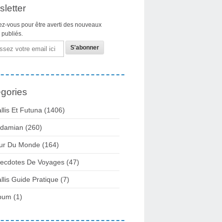
letter
z-vous pour être averti des nouveaux
s publiés.
gories
llis Et Futuna
(1406)
damian
(260)
ur Du Monde
(164)
ecdotes De Voyages
(47)
llis Guide Pratique
(7)
bum
(1)