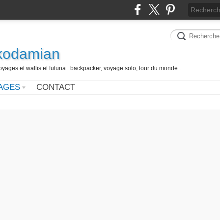
 kodamian
oyages et wallis et futuna . backpacker, voyage solo, tour du monde .
AGES
CONTACT