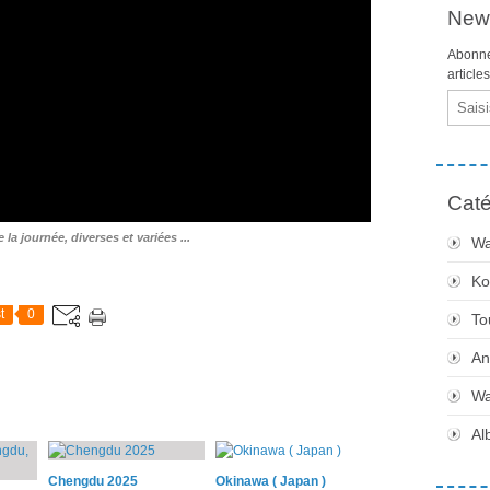
News
Abonne
article
Email
Caté
 la journée, diverses et variées ...
Wa
Ko
t
0
To
An
Wa
Al
Chengdu 2025
Okinawa ( Japan )