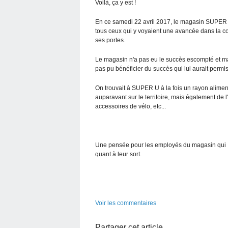
Voilà, ça y est !
En ce samedi 22 avril 2017, le magasin SUPER U q
tous ceux qui y voyaient une avancée dans la c
ses portes.
Le magasin n'a pas eu le succès escompté et ma
pas pu bénéficier du succès qui lui aurait permi
On trouvait à SUPER U à la fois un rayon alimen
auparavant sur le territoire, mais également de l
accessoires de vélo, etc...
Une pensée pour les employés du magasin qui , da
quant à leur sort.
Voir les commentaires
Partager cet article