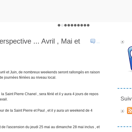
spective ... Avril , Mai et
…
Avril et Juin, de nombreux weekends seront rallongés en raison
de journées fériées au niveau local.
 la Saint Pierre Chanel , sera férié et il y aura 4 jours de repos
Suiv
avail.
r de la Saint Pierre et Paul , et il y aura un weekend de 4
nt de l'ascension du jeudi 25 mai au dimanche 28 mai inclus , et