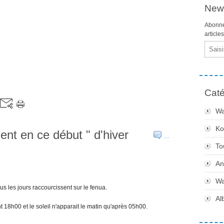
News
Abonne
article
Email
Caté
Wa
Ko
ent en ce début " d'hiver
…
To
An
Wa
s les jours raccourcissent sur le fenua.
Al
nt 18h00 et le soleil n'apparait le matin qu'après 05h00.