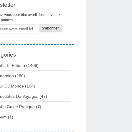
letter
z-vous pour être averti des nouveaux
s publiés.
gories
llis Et Futuna
(1406)
damian
(260)
ur Du Monde
(164)
ecdotes De Voyages
(47)
llis Guide Pratique
(7)
bum
(1)