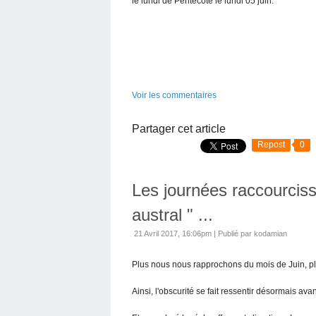
le lundi de Pentecote le lundi 05 juin.
Voir les commentaires
Partager cet article
Repost
0
Les journées raccourciss
austral " ...
21 Avril 2017, 16:06pm
|
Publié par kodamian
Plus nous nous rapprochons du mois de Juin, plu
Ainsi, l'obscurité se fait ressentir désormais ava