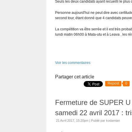
Seuls les deux candidats ayant recueilli le plus
Personne aujourd'hui ne peut dire avec certitud
second tour, étant donné que 4 candidats peuven
La compétition va être serrée et il est très prob
lundi matin 06h00 à Mata-utu et à Leava , les rés
Voir les commentaires
Partager cet article
Repost
0
Fermeture de SUPER U à 
samedi 22 avril 2017 : tr
21 Avril 2017, 15:20pm
|
Publié par kodamian