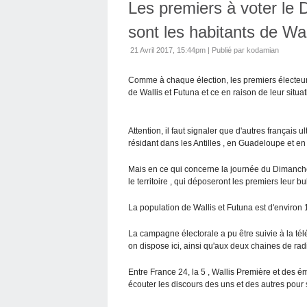
Les premiers à voter le 
sont les habitants de Wal
21 Avril 2017, 15:44pm
|
Publié par kodamian
Comme à chaque élection, les premiers électeurs
de Wallis et Futuna et ce en raison de leur situ
Attention, il faut signaler que d'autres français 
résidant dans les Antilles , en Guadeloupe et e
Mais en ce qui concerne la journée du Dimanche ,
le territoire , qui déposeront les premiers leur bu
La population de Wallis et Futuna est d'environ 
La campagne électorale a pu être suivie à la tél
on dispose ici, ainsi qu'aux deux chaines de rad
Entre France 24, la 5 , Wallis Première et des ém
écouter les discours des uns et des autres pour