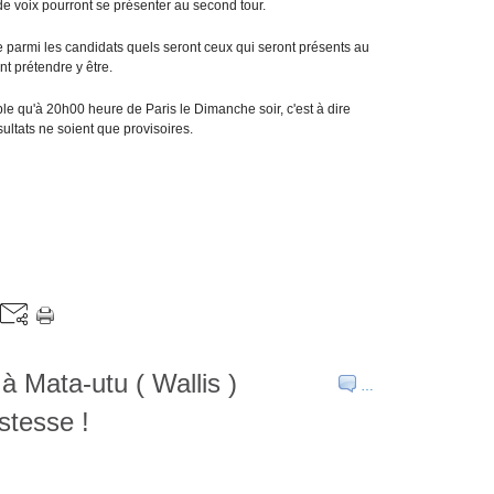
 de voix pourront se présenter au second tour.
e parmi les candidats quels seront ceux qui seront présents au
t prétendre y être.
able qu'à 20h00 heure de Paris le Dimanche soir, c'est à dire
ultats ne soient que provisoires.
Mata-utu ( Wallis )
…
istesse !