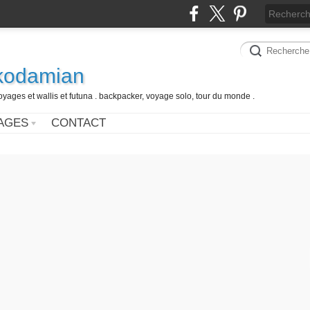
 kodamian
oyages et wallis et futuna . backpacker, voyage solo, tour du monde .
AGES
CONTACT