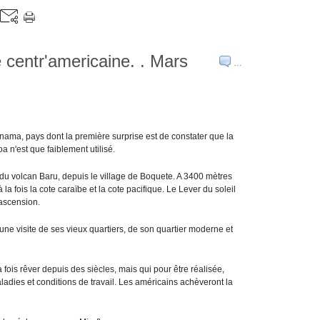
 centr'americaine. . Mars
…
ama, pays dont la première surprise est de constater que la
a n'est que faiblement utilisé.
 du volcan Baru, depuis le village de Boquete. A 3400 mètres
à la fois la cote caraïbe et la cote pacifique. Le Lever du soleil
'ascension.
 une visite de ses vieux quartiers, de son quartier moderne et
la fois rêver depuis des siècles, mais qui pour être réalisée,
dies et conditions de travail. Les américains achèveront la