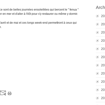
Arch
 ce sont de belles journées ensoleillées qui bercent le " fenua "
 en mer et d'aller à l'ilôt pour s'y restaurer ou même y dormir.
20
'avril et de mai et ces longs week-end permettront à ceux qui
20
e.
20
20
20
20
20
20
20
20
20