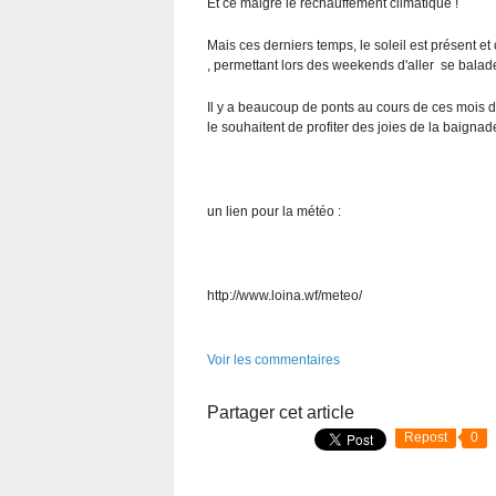
Et ce malgré le réchauffement climatique !
Mais ces derniers temps, le soleil est présent et
, permettant lors des weekends d'aller se balader
Il y a beaucoup de ponts au cours de ces mois d
le souhaitent de profiter des joies de la baignad
un lien pour la météo :
http://www.loina.wf/meteo/
Voir les commentaires
Partager cet article
Repost
0