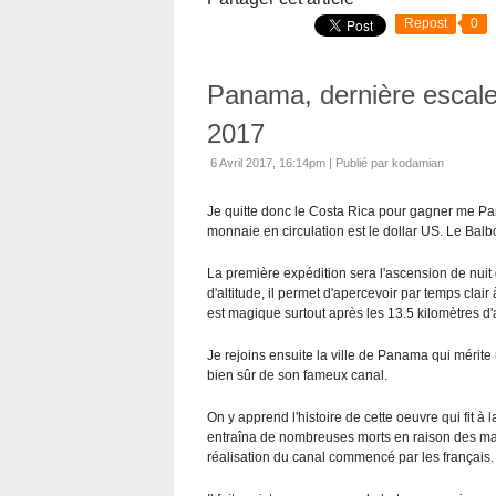
Repost
0
Panama, dernière escale
2017
6 Avril 2017, 16:14pm
|
Publié par kodamian
Je quitte donc le Costa Rica pour gagner me Pan
monnaie en circulation est le dollar US. Le Balbo
La première expédition sera l'ascension de nuit
d'altitude, il permet d'apercevoir par temps clair 
est magique surtout après les 13.5 kilomètres d
Je rejoins ensuite la ville de Panama qui mérite
bien sûr de son fameux canal.
On y apprend l'histoire de cette oeuvre qui fit à 
entraîna de nombreuses morts en raison des mala
réalisation du canal commencé par les français.