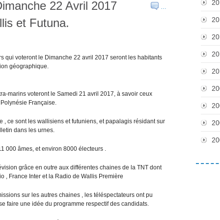
20
Dimanche 22 Avril 2017
…
20
lis et Futuna.
20
20
 qui voteront le Dimanche 22 avril 2017 seront les habitants
ation géographique.
20
20
ultra-marins voteront le Samedi 21 avril 2017, à savoir ceux
n Polynésie Française.
20
 ce sont les wallisiens et futuniens, et papalagis résidant sur
20
lletin dans les urnes.
20
11 000 âmes, et environ 8000 électeurs .
évision grâce en outre aux différentes chaines de la TNT dont
io , France Inter et la Radio de Wallis Première
issions sur les autres chaines , les téléspectateurs ont pu
 se faire une idée du programme respectif des candidats.