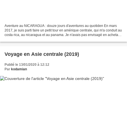
Aventure au NICARAGUA : douze jours d'aventures au quotiden En mars
2017, je suis parti faire un petit tour en amérique centrale, qui m'a conduit au
costa rica, au nicaragua et au panama. Je n'avais pas envisagé en achetant
mon billet d'avion d'aller...
Voyage en Asie centrale (2019)
Publié le 13/01/2020 à 12:12
Par
kodamian