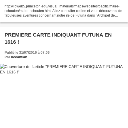
http://libweb5.princeton.edu/visual_materials/maps/websites/pacific/maire-
schouten/maire-schouten.html Allez consulter ce lien et vous découvrirez de
fabuleuses aventures concernant notre île de Futuna dans l'Archipel de
Horne. extrait : ( sur wikipedia...
PREMIERE CARTE INDIQUANT FUTUNA EN
1616 !
Publié le 31/07/2016 à 07:06
Par
kodamian