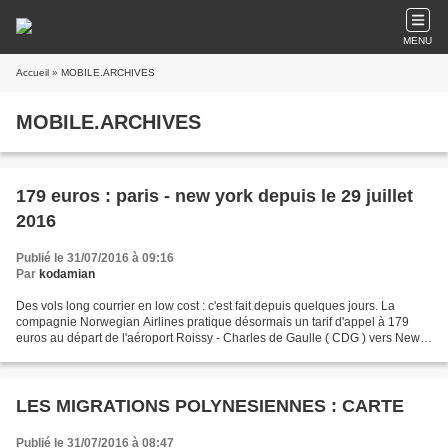
MENU
Accueil
» MOBILE.ARCHIVES
MOBILE.ARCHIVES
179 euros : paris - new york depuis le 29 juillet
2016
Publié le 31/07/2016 à 09:16
Par
kodamian
Des vols long courrier en low cost : c'est fait depuis quelques jours. La
compagnie Norwegian Airlines pratique désormais un tarif d'appel à 179
euros au départ de l'aéroport Roissy - Charles de Gaulle ( CDG ) vers New
York, en boeing 787 dreamliner tout...
LES MIGRATIONS POLYNESIENNES : CARTE
Publié le 31/07/2016 à 08:47