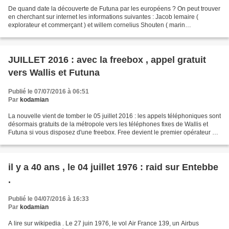
De quand date la découverte de Futuna par les européens ? On peut trouver
en cherchant sur internet les informations suivantes : Jacob lemaire (
explorateur et commerçant ) et willem cornelius Shouten ( marin
expérimenté ), qui vient pour sa part de la...
JUILLET 2016 : avec la freebox , appel gratuit
vers Wallis et Futuna
Publié le 07/07/2016 à 06:51
Par
kodamian
La nouvelle vient de tomber le 05 juillet 2016 : les appels téléphoniques sont
désormais gratuits de la métropole vers les téléphones fixes de Wallis et
Futuna si vous disposez d'une freebox. Free devient le premier opérateur à
inclure à les appels depuis...
il y a 40 ans , le 04 juillet 1976 : raid sur Entebbe
.
Publié le 04/07/2016 à 16:33
Par
kodamian
A lire sur wikipedia . Le 27 juin 1976, le vol Air France 139, un Airbus