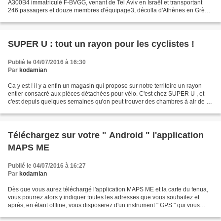
A300B4 immatriculé F-BVGG, venant de Tel Aviv en Israël et transportant
246 passagers et douze membres d'équipage3, décolla d'Athènes en Grèce,
pour rejoindre Paris en France. Peu...
SUPER U : tout un rayon pour les cyclistes !
Publié le 04/07/2016 à 16:30
Par
kodamian
Ca y est ! il y a enfin un magasin qui propose sur notre territoire un rayon
entier consacré aux pièces détachées pour vélo. C'est chez SUPER U , et
c'est depuis quelques semaines qu'on peut trouver des chambres à air de 26
pouces ou encore des pneus...
Téléchargez sur votre " Android " l'application
MAPS ME
Publié le 04/07/2016 à 16:27
Par
kodamian
Dès que vous aurez téléchargé l'application MAPS ME et la carte du fenua,
vous pourrez alors y indiquer toutes les adresses que vous souhaitez et
après, en étant offline, vous disposerez d'un instrument " GPS " qui vous
permettra de vous géo-localiser...