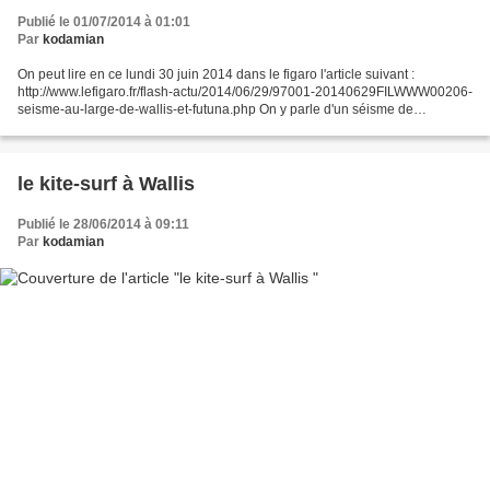
Publié le 01/07/2014 à 01:01
Par
kodamian
On peut lire en ce lundi 30 juin 2014 dans le figaro l'article suivant :
http://www.lefigaro.fr/flash-actu/2014/06/29/97001-20140629FILWWW00206-
seisme-au-large-de-wallis-et-futuna.php On y parle d'un séisme de
magnitude 6.7 qui a frappé notre région à...
le kite-surf à Wallis
Publié le 28/06/2014 à 09:11
Par
kodamian