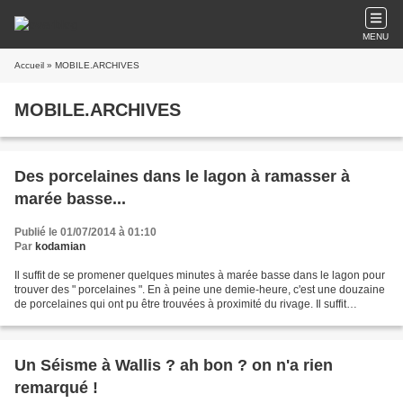
MENU
Accueil
» MOBILE.ARCHIVES
MOBILE.ARCHIVES
Des porcelaines dans le lagon à ramasser à
marée basse...
Publié le 01/07/2014 à 01:10
Par
kodamian
Il suffit de se promener quelques minutes à marée basse dans le lagon pour
trouver des " porcelaines ". En à peine une demie-heure, c'est une douzaine
de porcelaines qui ont pu être trouvées à proximité du rivage. Il suffit
désormais de les enterrer quelques...
Un Séisme à Wallis ? ah bon ? on n'a rien
remarqué !