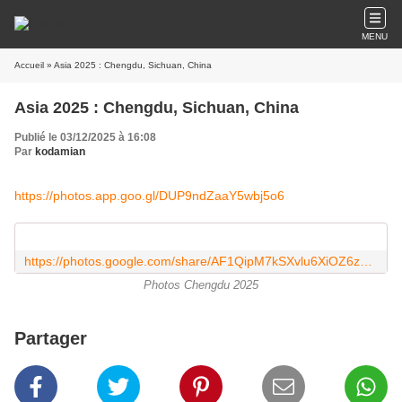
MENU
Accueil
» Asia 2025 : Chengdu, Sichuan, China
Asia 2025 : Chengdu, Sichuan, China
Publié le 03/12/2025 à 16:08
Par
kodamian
https://photos.app.goo.gl/DUP9ndZaaY5wbj5o6
https://photos.google.com/share/AF1QipM7kSXvlu6XiOZ6zxisSw_zwO_i5vn3XRZBhBH0i6LBih-0uGYceKR3ofhFtqgWQw?key=M2E1Mk0zNFdBVFpMUlJwUlVNWnVqNkJ2QUVTV3F3
Photos Chengdu 2025
Partager