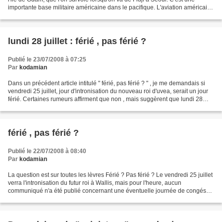
importante base militaire américaine dans le pacifique. L'aviation américaine
a annoncé que la probabilité...
lundi 28 juillet : férié , pas férié ?
Publié le 23/07/2008 à 07:25
Par
kodamian
Dans un précédent article intitulé " férié, pas férié ? " , je me demandais si
vendredi 25 juillet, jour d'intronisation du nouveau roi d'uvea, serait un jour
férié. Certaines rumeurs affirment que non , mais suggèrent que lundi 28
juillet serait férié...
férié , pas férié ?
Publié le 22/07/2008 à 08:40
Par
kodamian
La question est sur toutes les lèvres Férié ? Pas férié ? Le vendredi 25 juillet
verra l'intronisation du futur roi à Wallis, mais pour l'heure, aucun
communiqué n'a été publié concernant une éventuelle journée de congés
pour cet événement. C'est à l'administration...