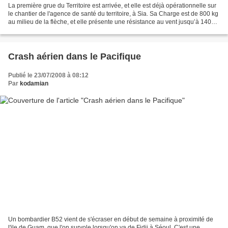
La première grue du Territoire est arrivée, et elle est déjà opérationnelle sur
le chantier de l'agence de santé du territoire, à Sia. Sa Charge est de 800 kg
au milieu de la flèche, et elle présente une résistance au vent jusqu’à 140
km/h, ce qui est...
Crash aérien dans le Pacifique
Publié le 23/07/2008 à 08:12
Par
kodamian
Un bombardier B52 vient de s'écraser en début de semaine à proximité de
l'ile de Guam, que l'on survole lorsqu'on va de Fidji à Séoul. C'est une