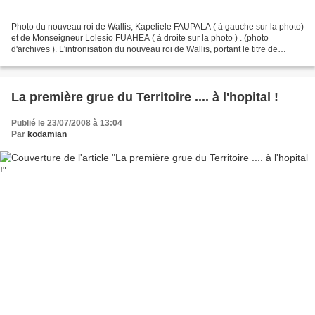
Photo du nouveau roi de Wallis, Kapeliele FAUPALA ( à gauche sur la photo)
et de Monseigneur Lolesio FUAHEA ( à droite sur la photo ) . (photo
d'archives ). L'intronisation du nouveau roi de Wallis, portant le titre de
LAVELUA, Kapeliele ( Gabriel ) FAUPALA,...
La première grue du Territoire .... à l'hopital !
Publié le 23/07/2008 à 13:04
Par
kodamian