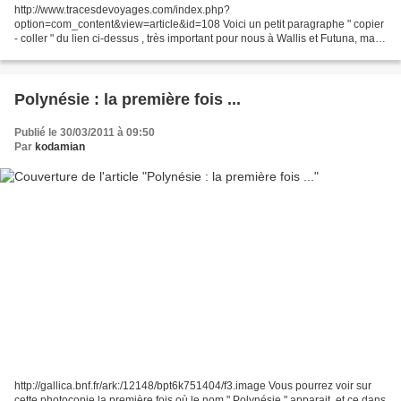
http://www.tracesdevoyages.com/index.php?
option=com_content&view=article&id=108 Voici un petit paragraphe " copier
- coller " du lien ci-dessus , très important pour nous à Wallis et Futuna, mais
surtout pour les futuniens, car il parle de celui qui le...
Polynésie : la première fois ...
Publié le 30/03/2011 à 09:50
Par
kodamian
http://gallica.bnf.fr/ark:/12148/bpt6k751404/f3.image Vous pourrez voir sur
cette photocopie la première fois où le nom " Polynésie " apparait, et ce dans