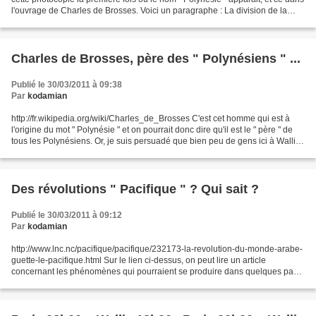
l'ouvrage de Charles de Brosses. Voici un paragraphe : La division de la
Terre Australe y était...
Charles de Brosses, père des " Polynésiens " ...
Publié le 30/03/2011 à 09:38
Par
kodamian
http://fr.wikipedia.org/wiki/Charles_de_Brosses C'est cet homme qui est à
l'origine du mot " Polynésie " et on pourrait donc dire qu'il est le " père " de
tous les Polynésiens. Or, je suis persuadé que bien peu de gens ici à Wallis
et Futuna en ont entendu...
Des révolutions " Pacifique " ? Qui sait ?
Publié le 30/03/2011 à 09:12
Par
kodamian
http://www.lnc.nc/pacifique/pacifique/232173-la-revolution-du-monde-arabe-
guette-le-pacifique.html Sur le lien ci-dessus, on peut lire un article
concernant les phénomènes qui pourraient se produire dans quelques pays
de notre zone " Pacifique " en relation...