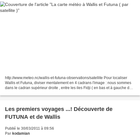
http://www.meteo.nc/wallis-et-futuna-observations/satellite Pour localiser
Wallis et Futuna, diviser mentalement en 4 cadrans l'image : nous sommes
dans le cadran supérieur droite , entre les iles Fidji ( en bas et à gauche de
ce cadran avec la visualisation...
Les premiers voyages ...! Découverte de
FUTUNA et de Wallis
Publié le 30/03/2011 à 09:56
Par
kodamian