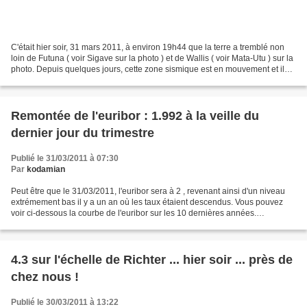
C'était hier soir, 31 mars 2011, à environ 19h44 que la terre a tremblé non
loin de Futuna ( voir Sigave sur la photo ) et de Wallis ( voir Mata-Utu ) sur la
photo. Depuis quelques jours, cette zone sismique est en mouvement et il
est à espérer qu'aucun...
Remontée de l'euribor : 1.992 à la veille du
dernier jour du trimestre
Publié le 31/03/2011 à 07:30
Par
kodamian
Peut être que le 31/03/2011, l'euribor sera à 2 , revenant ainsi d'un niveau
extrémement bas il y a un an où les taux étaient descendus. Vous pouvez
voir ci-dessous la courbe de l'euribor sur les 10 dernières années.
http://www.boursorama.com/graphiques/graphique_histo.phtml?
form=OUI&mo=0&code=EU0009652809&choix_bourse_graf=exchange%3
A4403&tc=1&duree=120&pe=0&te=0&grap=AFFICHER&is=2&mm1=50&m
m2=&mm3=&comp=0&indiceComp=1&codeComp=&choix_bourseComp=ex
4.3 sur l'échelle de Richter ... hier soir ... près de
change%3A4403&i1=1&i2=0&i3=0&st=6...
chez nous !
Publié le 30/03/2011 à 13:22