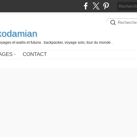
 kodamian
oyages et wallis et futuna . backpacker, voyage solo, tour du monde .
AGES
CONTACT