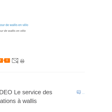
our de wallis en vélo
t
0
EO Le service des
…
tions à wallis