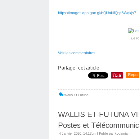
https://images.app.goo.gl/bQUoNfQqti6Wqkjs7
Le t
Voir les commentaires
Partager cet article
Repos
Wallis Et Futuna
WALLIS ET FUTUNA VID
Postes et Télécommunica
4 Janvier 2020, 14:17pm
|
Publié par kodamian