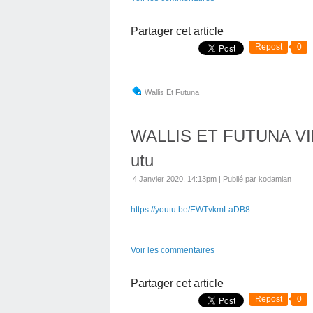
Partager cet article
Repost
0
Wallis Et Futuna
WALLIS ET FUTUNA VID
utu
4 Janvier 2020, 14:13pm
|
Publié par kodamian
https://youtu.be/EWTvkmLaDB8
Voir les commentaires
Partager cet article
Repost
0