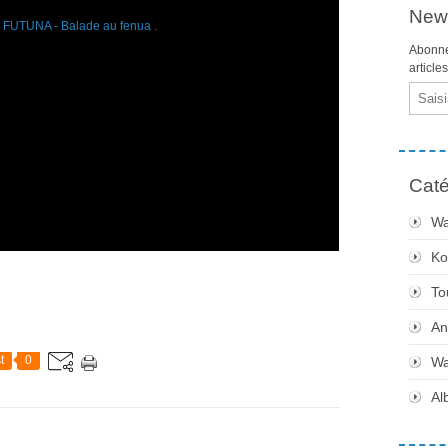
News
Abonne
article
Email
Caté
Wa
Ko
To
An
t
0
Wa
Al