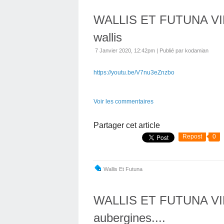
WALLIS ET FUTUNA VID
wallis
7 Janvier 2020, 12:42pm
|
Publié par kodamian
https://youtu.be/V7nu3eZnzbo
Voir les commentaires
Partager cet article
Repost
0
Wallis Et Futuna
WALLIS ET FUTUNA VID
aubergines....