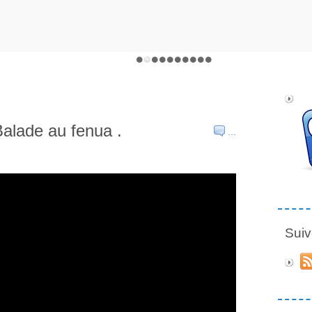
lade au fenua .
…
Suiv