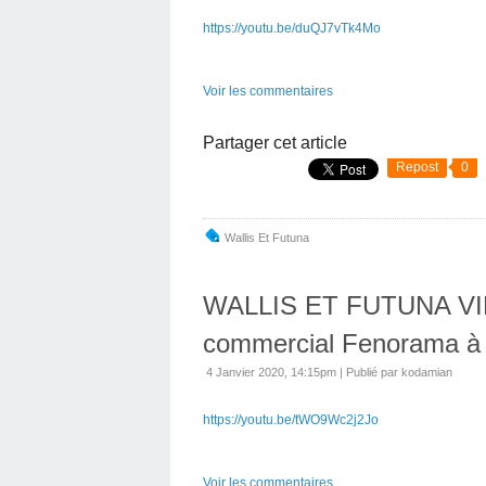
https://youtu.be/duQJ7vTk4Mo
Voir les commentaires
Partager cet article
Repost
0
Wallis Et Futuna
WALLIS ET FUTUNA VID
commercial Fenorama à
4 Janvier 2020, 14:15pm
|
Publié par kodamian
https://youtu.be/tWO9Wc2j2Jo
Voir les commentaires