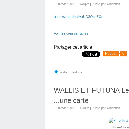
6 Janvier 2020, 18:40pm
|
Publié par kodamian
https://youtu.be/wnUD3QzpEQs
Voir les commentaires
Partager cet article
Repost
0
Wallis Et Futuna
WALLIS ET FUTUNA Le to
...une carte
6 Janvier 2020, 10:20am
|
Publié par kodamian
En vélo à w