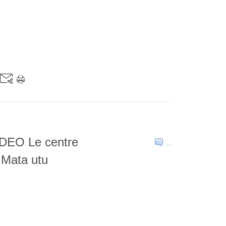
EO Le centre
…
 Mata utu