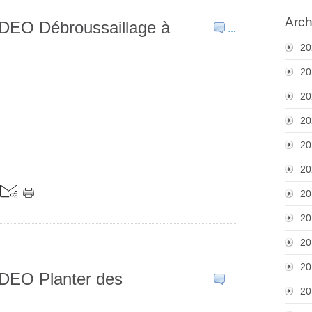
Arch
EO Débroussaillage à
…
20
20
20
20
20
20
20
20
20
20
EO Planter des
…
20