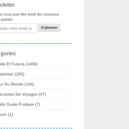
letter
z-vous pour être averti des nouveaux
s publiés.
gories
llis Et Futuna
(1406)
damian
(260)
ur Du Monde
(164)
ecdotes De Voyages
(47)
llis Guide Pratique
(7)
bum
(1)