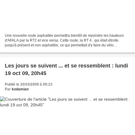
Une nouvelle route asphaltée permettra bientôt de rejoindre les hauteurs
d'AFALA par la RT2 et vice versa. Cette route, la RT 4 , qui était étroite
jusqu'à présent et non asphaltée, ce qui permettait d'y faire du vélo
tranquillement, connait depuis quelques...
Les jours se suivent ... et se ressemblent : lundi
19 oct 09, 20h45
Publié le 20/10/2009 à 09:23
Par
kodamian