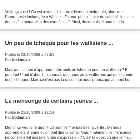
Voilà, ça y est ! On est revenu à l'heure d'hiver en métropole, alors que
l'heure reste inchangée à Wallis et Futuna. photo : lever de soleil tôt le matin
depuis " le monastère des carmélites ". Ainsi, désormais et pour les six
prochains mois, quand il...
Un peu de tchèque pour les wallisiens ...
Publié le 23/10/2009 à 07:51
Par
kodamian
Mais quelle idée d'apprendre des mots en tchèque pour un wallisien ? Et
pourtant ! Tout d'abord, je connais quelques amis wallisiens qui ont de amis
(ies) tchèques. Mais ce n'est pas la raison qui nous préoccupe aujourd'hui.
Pendant un mois, nous apprenons...
Le mensonge de certains jeunes ...
Publié le 21/10/2009 à 12:14
Par
kodamian
Mentir, ça veut dire quoi ? Ca signifie " ne pas dire la vérité . On nous
apprend étant jeune qu'on doit dire la vérité. Mais finalement, le mensonge
ne constitue-t-il pas une forme d'expression ? C'est la question que je me