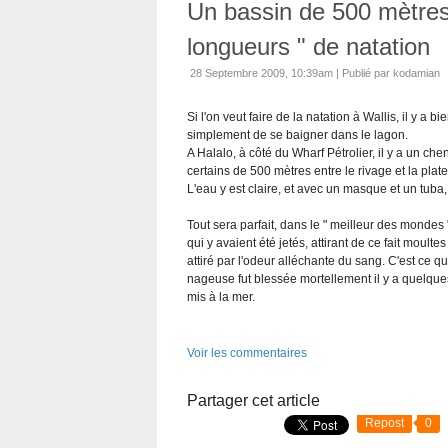
Un bassin de 500 mètres 
longueurs " de natation
28 Septembre 2009, 10:39am
|
Publié par kodamian
Si l'on veut faire de la natation à Wallis, il y a bi
simplement de se baigner dans le lagon.
A Halalo, à côté du Wharf Pétrolier, il y a un ch
certains de 500 mètres entre le rivage et la plate
L'eau y est claire, et avec un masque et un tuba,
Tout sera parfait, dans le " meilleur des mondes
qui y avaient été jetés, attirant de ce fait moult
attiré par l'odeur alléchante du sang. C'est ce qui
nageuse fut blessée mortellement il y a quelque
mis à la mer.
Voir les commentaires
Partager cet article
Repost
0