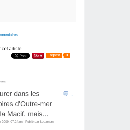
ommentaires
 cet article
Repost
0
tuna
urer dans les
…
toires d'Outre-mer
la Macif, mais...
e 2009, 07:24am
|
Publié par kodamian