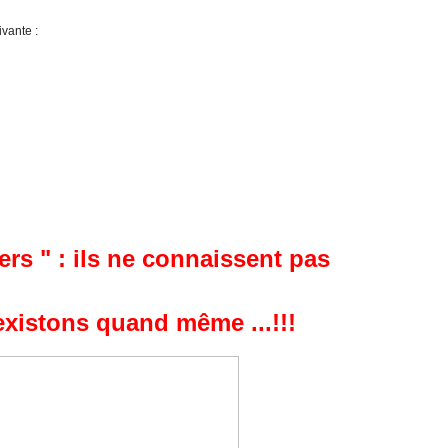
ivante :
ters " : ils ne connaissent pas
existons quand même ...!!!