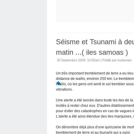
Séisme et Tsunami à de
matin ...( iles samoas )
30 Septembre 2009, 10:55am
|
Publié par kodamian
Un très important tremblement de terre a eu lie
distance de wallis, environ 250 km. Le trembleme
Wallis, où les gens ont senti le sol trembler sous
vibrations.
Une alerte a été lancée dans toute les iles de la 
invités à rester chez eux. D'autres établissemen
pour éviter des catastrophes en cas de vagues 
L'alerte a été ainsi étendue des iles marquises
On dénombre déjà plus d'une quinzaine de morts
tremblement de terre et au tsunami qui a suivi.