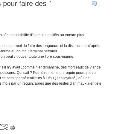
pour faire des "
…
en sûr la possibilité d'aller sur les ilôts ou encore plus
enal qui permet de faire des longueurs et la distance est d'après
-forme au bout du terminal pétrolier.
 on peut y trouver toute une flore sous-marine.
 " s'il n'y avait , comme hier dimanche, des morceaux de viande
es poissons. Qui sait ? Peut être même un requin pourrait être
 ce serait passé d'ailleurs à Lifou ( iles loyauté ) où une
s mois par un requin, après que des restes d'animaux aient été