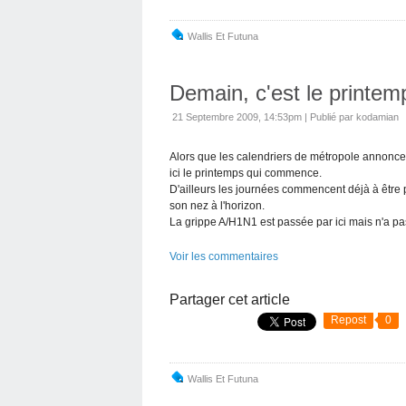
Wallis Et Futuna
Demain, c'est le printemp
21 Septembre 2009, 14:53pm
|
Publié par kodamian
Alors que les calendriers de métropole annonce 
ici le printemps qui commence.
D'ailleurs les journées commencent déjà à être p
son nez à l'horizon.
La grippe A/H1N1 est passée par ici mais n'a pa
Voir les commentaires
Partager cet article
Repost
0
Wallis Et Futuna