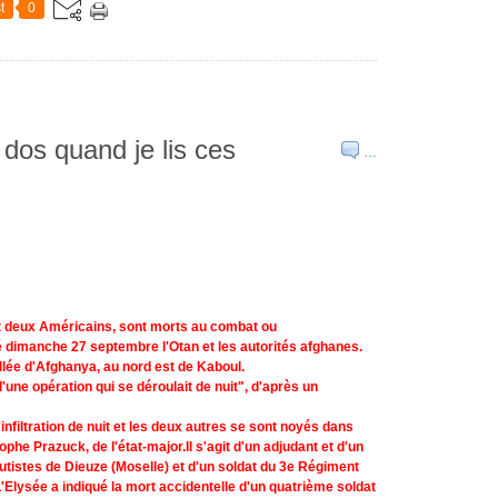
t
0
 dos quand je lis ces
…
 et deux Américains, sont morts au combat ou
 dimanche 27 septembre l'Otan et les autorités afghanes.
allée d'Afghanya, au nord est de Kaboul.
une opération qui se déroulait de nuit", d'après un
infiltration de nuit et les deux autres se sont noyés dans
ophe Prazuck, de l'état-major.Il s'agit d'un adjudant et d'un
istes de Dieuze (Moselle) et d'un soldat du 3e Régiment
'Elysée a indiqué la mort accidentelle d'un quatrième soldat