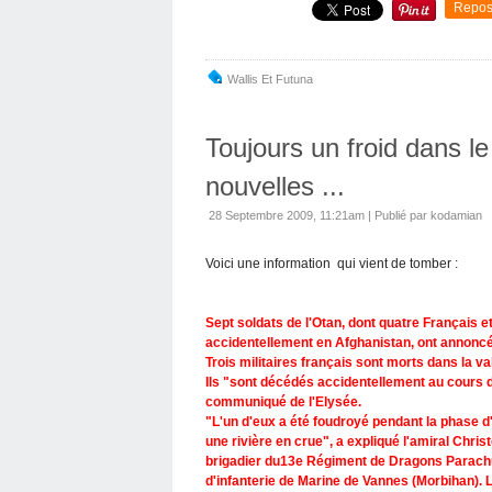
Repos
Wallis Et Futuna
Toujours un froid dans le
nouvelles ...
28 Septembre 2009, 11:21am
|
Publié par kodamian
Voici une information qui vient de tomber :
S
ept soldats de l'Otan, dont quatre Français
accidentellement en Afghanistan, ont annoncé
Trois militaires français sont morts dans la v
Ils "sont décédés accidentellement au cours d'
communiqué de l'Elysée.
"L'un d'eux a été foudroyé pendant la phase d'
une rivière en crue", a expliqué l'amiral Christ
brigadier du13e Régiment de Dragons Parachut
d'infanterie de Marine de Vannes (Morbihan). L