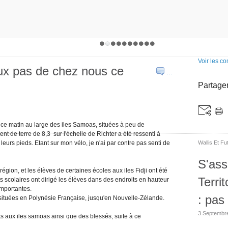
Voir les c
ux pas de chez nous ce
…
Partager
u ce matin au large des iles Samoas, situées à peu de
nt de terre de 8,3 sur l'échelle de Richter a été ressenti à
 leurs pieds. Etant sur mon vélo, je n'ai par contre pas senti de
Wallis Et Fu
S'ass
région, et les élèves de certaines écoles aux iles Fidji ont été
Terri
ts scolaires ont dirigé les élèves dans des endroits en hauteur
importantes.
: pas 
, situées en Polynésie Française, jusqu'en Nouvelle-Zélande.
3 Septembr
 aux iles samoas ainsi que des blessés, suite à ce