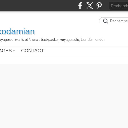
 kodamian
oyages et wallis et futuna . backpacker, voyage solo, tour du monde .
AGES
CONTACT