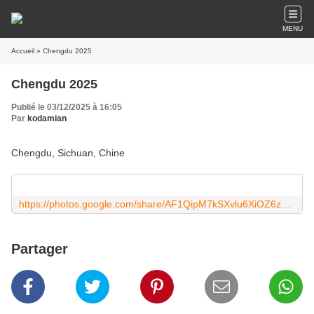
MENU
Accueil
» Chengdu 2025
Chengdu 2025
Publié le 03/12/2025 à 16:05
Par
kodamian
Chengdu, Sichuan, Chine
https://photos.google.com/share/AF1QipM7kSXvlu6XiOZ6zxisSw_zwO_i5vn3XRZBhBH0i6LBih-0uGYceKR3ofhFtqgWQw?key=M2E1Mk0zNFdBVFpMUlJwUlVNWnVqNkJ2QUVTV3F3
Partager