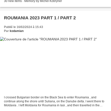
30 new items · Memory by Michel Kobryner
ROUMANIA 2023 PART 1 / PART 2
Publié le 16/02/2024 à 15:43
Par
kodamian
I crossed Bulgarian border on the Black Sea to enter Roumania , and
continue along the shore until Suliana, on the Danube delta. I went there to
Moldavia . I left Moldavia for Roumania in Iasi , and then travelled in the
country until Bucarest. 125 new...