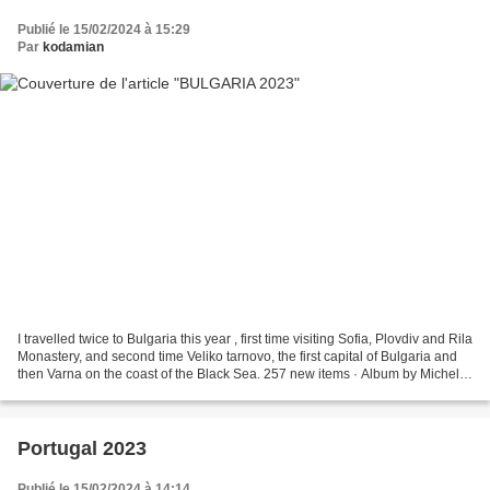
Publié le 15/02/2024 à 15:29
Par
kodamian
I travelled twice to Bulgaria this year , first time visiting Sofia, Plovdiv and Rila
Monastery, and second time Veliko tarnovo, the first capital of Bulgaria and
then Varna on the coast of the Black Sea. 257 new items · Album by Michel
Kobryner 189 new...
Portugal 2023
Publié le 15/02/2024 à 14:14