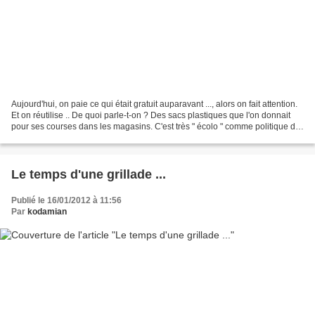
Aujourd'hui, on paie ce qui était gratuit auparavant ..., alors on fait attention.
Et on réutilise .. De quoi parle-t-on ? Des sacs plastiques que l'on donnait
pour ses courses dans les magasins. C'est très " écolo " comme politique de
faire payer le...
Le temps d'une grillade ...
Publié le 16/01/2012 à 11:56
Par
kodamian