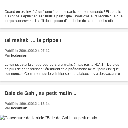
Quand on est invité à un " umu ", on doit participer bien entendu ! Et donc je
fus confié à éplucher les " fruits à pain " que j'avais d'ailleurs récolté quelque
temps auparavant. Il suffit de disposer d'une boite de sardine qui a été
préalablement coupée...
tai mahaki ... la grippe !
Publié le 20/01/2012 à 07:12
Par
kodamian
Le temps est à la grippe ces jours-ci à wallis ( mais pas la H1N1 ). De plus
en plus de gens toussent, éternuent et le phénomène ne fait peut être que
commencer. Comme on put le voir hier soir au talalogo, il y a des vaccins qui
sont présents dans les...
Baie de Gahi, au petit matin ...
Publié le 16/01/2012 à 12:14
Par
kodamian