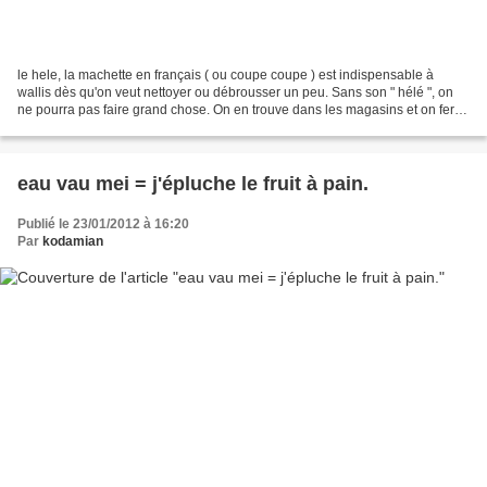
le hele, la machette en français ( ou coupe coupe ) est indispensable à
wallis dès qu'on veut nettoyer ou débrousser un peu. Sans son " hélé ", on
ne pourra pas faire grand chose. On en trouve dans les magasins et on fera
toujours attention à ne pas se...
eau vau mei = j'épluche le fruit à pain.
Publié le 23/01/2012 à 16:20
Par
kodamian