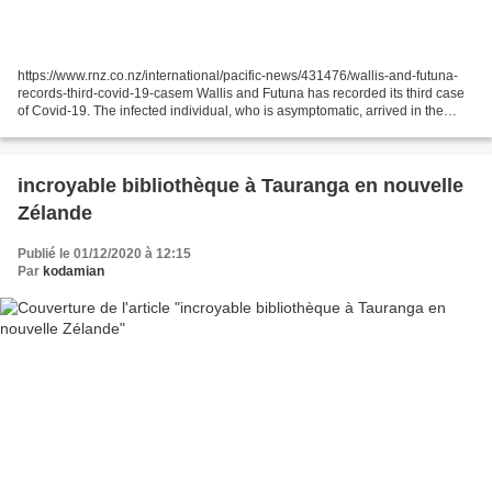
https://www.rnz.co.nz/international/pacific-news/431476/wallis-and-futuna-
records-third-covid-19-casem Wallis and Futuna has recorded its third case
of Covid-19. The infected individual, who is asymptomatic, arrived in the
territory from France on 16...
incroyable bibliothèque à Tauranga en nouvelle
Zélande
Publié le 01/12/2020 à 12:15
Par
kodamian