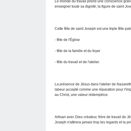
Le monde du travail prend une conscience grandis
enseigner toute sa dignité; la figure de saint J
Cette fête de saint Joseph est une triple fête pat
- fête de l'Église
- fête de la famille et du foyer
- fête du travail et de l'atelier.
La présence de Jésus dans l'atelier de Nazareth 
labeur accepté comme une réparation pour l'impu
au Christ, une valeur rédemptrice.
Artisan avec Dieu créateur, frère de travail de 
Joseph n'attirera jamais trop les regards et la pr