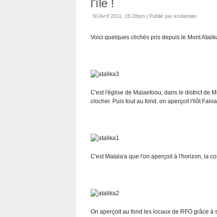
l'ïle !
30 Avril 2011, 15:28pm
|
Publié par kodamian
Voici quelques clichés pris depuis le Mont Atalik
C'est l'église de Malaefoou, dans le district de 
clocher. Puis tout au fond, on aperçoit l'ilôt Fai
C'est Matala'a que l'on aperçoit à l'horizon, la 
On aperçoit au fond les locaux de RFO grâce à 