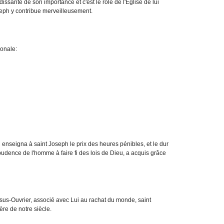
sante de son importance et c'est le rôle de l'Église de lui
oseph y contribue merveilleusement.
ronale:
enseigna à saint Joseph le prix des heures pénibles, et le dur
dence de l'homme à faire fi des lois de Dieu, a acquis grâce
Jésus-Ouvrier, associé avec Lui au rachat du monde, saint
ière de notre siècle.