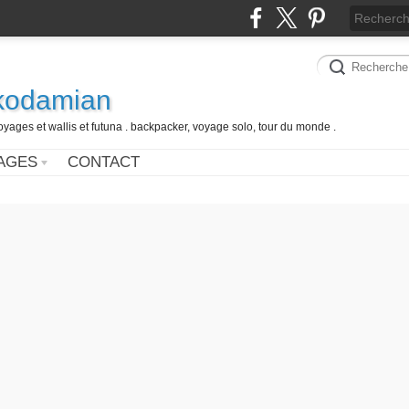
 kodamian
oyages et wallis et futuna . backpacker, voyage solo, tour du monde .
AGES
CONTACT