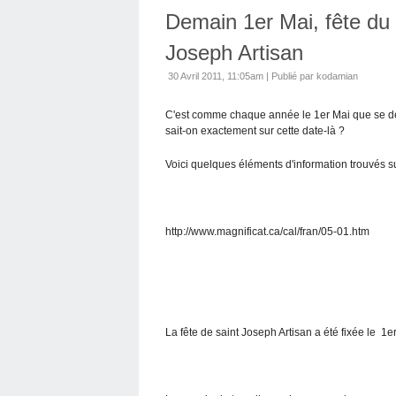
Demain 1er Mai, fête du d
Joseph Artisan
30 Avril 2011, 11:05am
|
Publié par kodamian
C'est comme chaque année le 1er Mai que se dér
sait-on exactement sur cette date-là ?
Voici quelques éléments d'information trouvés sur
http://www.magnificat.ca/cal/fran/05-01.htm
La fête de saint Joseph Artisan a été fixée le 1e