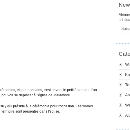
News
Abonne
article
Email
Caté
Wa
Ko
To
monies, et, pour certains, c'est devant le petit écran que l'on
An
e pouvoir se déplacer à l'église de Malaefoou.
Wa
lly qui préside à la cérémonie pour l'occasion. Les fidèles
territoire sont présentes dans l'église.
Al