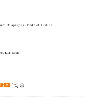
e " . On aperçoit au fond l'ilôt FUGALEI.
'ilôt Nukuhifala.
t
0