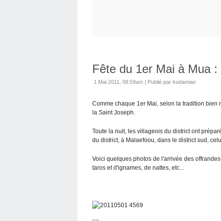
Fête du 1er Mai à Mua : 
1 Mai 2011, 08:59am
|
Publié par kodamian
Comme chaque 1er Mai, selon la tradition bien r
la Saint Joseph.
Toute la nuit, les villageois du district ont prép
du district, à Malaefoou, dans le district sud, cel
Voici quelques photos de l'arrivée des offrandes su
taros et d'ignames, de nattes, etc...