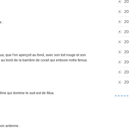
20
20
20
a :
20
20
20
Mua, que l'on aperçoit au fond, avec son toit rouge et son
oa au bord de la barrière de corail qui entoure notre fenua.
20
20
20
colline qui domine le sud-est de Mua.
son antenne .