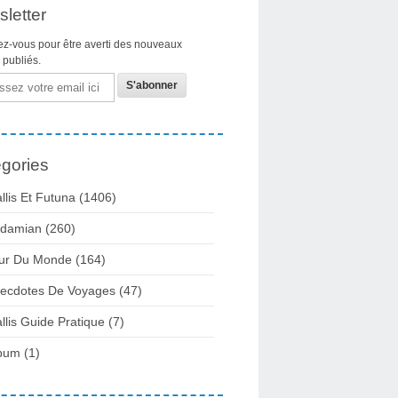
letter
z-vous pour être averti des nouveaux
s publiés.
gories
llis Et Futuna
(1406)
damian
(260)
ur Du Monde
(164)
ecdotes De Voyages
(47)
llis Guide Pratique
(7)
bum
(1)