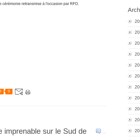
tte cérémonie retransmise à l'occasion par RFO.
Arch
20
20
20
20
20
20
20
t
0
20
20
20
e imprenable sur le Sud de
20
…