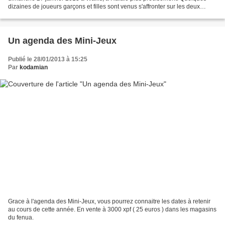
dizaines de joueurs garçons et filles sont venus s'affronter sur les deux
terrains improvisés sur la plage. Tout...
Un agenda des Mini-Jeux
Publié le 28/01/2013 à 15:25
Par
kodamian
Grace à l'agenda des Mini-Jeux, vous pourrez connaitre les dates à retenir
au cours de cette année. En vente à 3000 xpf ( 25 euros ) dans les magasins
du fenua.