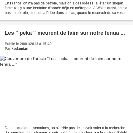
En France, on n'a pas de pétrole, mais on a des idées ! Tel était un slogan
fameux il y a une trentaine d'année déjà en métropole. A Wallis aussi, on n'a
pas de pétrole, mais on a l'idée dans ce cas, quand le réservoir de sa vespa
est vide ( kua ago te...
Les " peka " meurent de faim sur notre fenua ...
Publié le 28/01/2013 à 15:40
Par
kodamian
Depuis quelques semaines, on n'arrête pas de les voir voler à la recherche
de nourriture. Les chauves-souris ont été très affectées par le cyclone EVAN