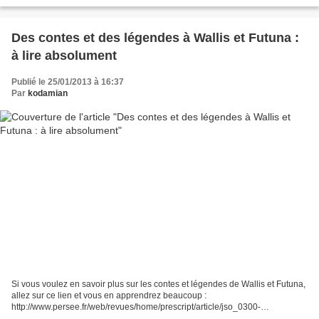
Des contes et des légendes à Wallis et Futuna :
à lire absolument
Publié le 25/01/2013 à 16:37
Par
kodamian
Si vous voulez en savoir plus sur les contes et légendes de Wallis et Futuna,
allez sur ce lien et vous en apprendrez beaucoup :
http://www.persee.fr/web/revues/home/prescript/article/jso_0300-
953x_1973_num_29_38_2413 Bonne lecture !