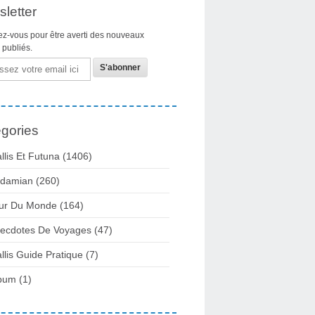
letter
z-vous pour être averti des nouveaux
s publiés.
gories
llis Et Futuna
(1406)
damian
(260)
ur Du Monde
(164)
ecdotes De Voyages
(47)
llis Guide Pratique
(7)
bum
(1)