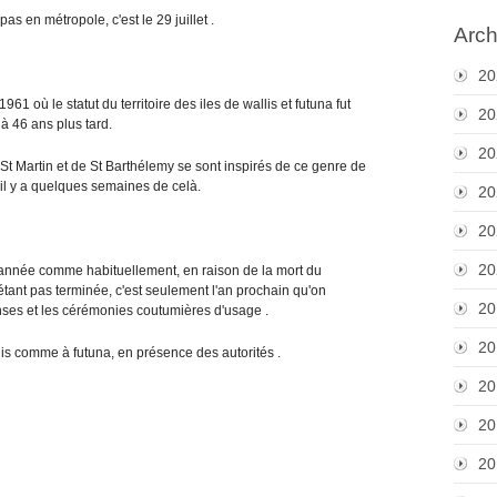
pas en métropole, c'est le 29 juillet .
Arch
20
1961 où le statut du territoire des iles de wallis et futuna fut
20
là 46 ans plus tard.
20
de St Martin et de St Barthélemy se sont inspirés de ce genre de
t il y a quelques semaines de celà.
20
20
20
e année comme habituellement, en raison de la mort du
'étant pas terminée, c'est seulement l'an prochain qu'on
20
anses et les cérémonies coutumières d'usage .
20
is comme à futuna, en présence des autorités .
20
20
20