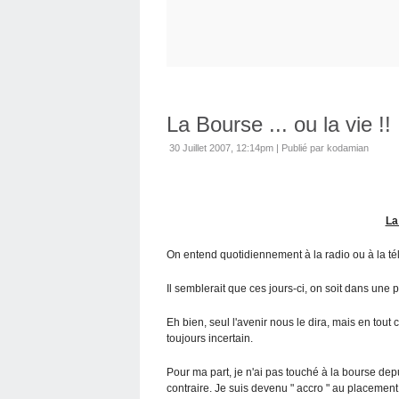
La Bourse ... ou la vie !!
30 Juillet 2007, 12:14pm
|
Publié par kodamian
La
On entend quotidiennement à la radio ou à la té
Il semblerait que ces jours-ci, on soit dans une ph
Eh bien, seul l'avenir nous le dira, mais en tout 
toujours incertain.
Pour ma part, je n'ai pas touché à la bourse dep
contraire. Je suis devenu " accro " au placeme