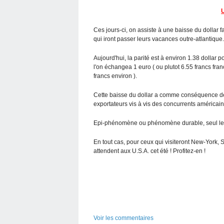
U
Ces jours-ci, on assiste à une baisse du dollar fa
qui iront passer leurs vacances outre-atlantique.
Aujourd'hui, la parité est à environ 1.38 dollar 
l'on échangea 1 euro ( ou plutot 6.55 francs franç
francs environ ).
Cette baisse du dollar a comme conséquence de b
exportateurs vis à vis des concurrents américain
Epi-phénomène ou phénomène durable, seul le 
En tout cas, pour ceux qui visiteront New-York,
attendent aux U.S.A. cet été ! Profitez-en !
Voir les commentaires