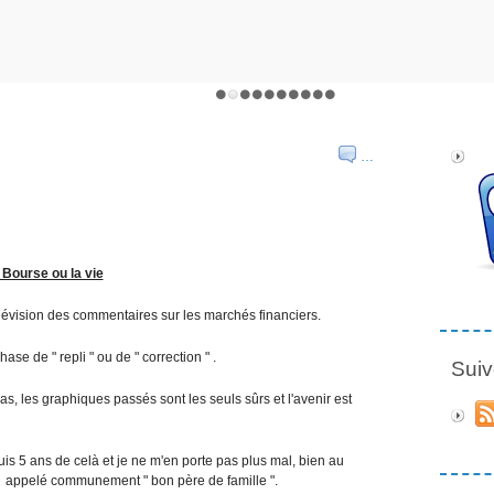
…
 Bourse ou la vie
lévision des commentaires sur les marchés financiers.
ase de " repli " ou de " correction " .
Suiv
cas, les graphiques passés sont les seuls sûrs et l'avenir est
uis 5 ans de celà et je ne m'en porte pas plus mal, bien au
nt appelé communement " bon père de famille ".