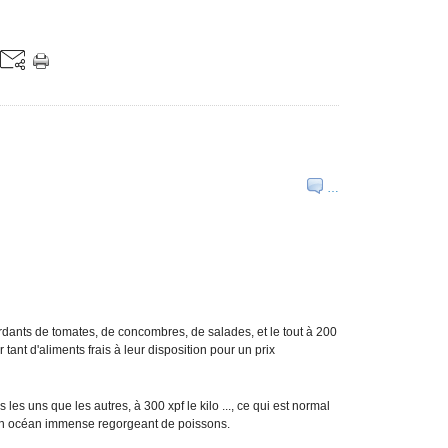
…
ordants de tomates, de concombres, de salades, et le tout à 200
ir tant d'aliments frais à leur disposition pour un prix
 les uns que les autres, à 300 xpf le kilo ..., ce qui est normal
'un océan immense regorgeant de poissons.