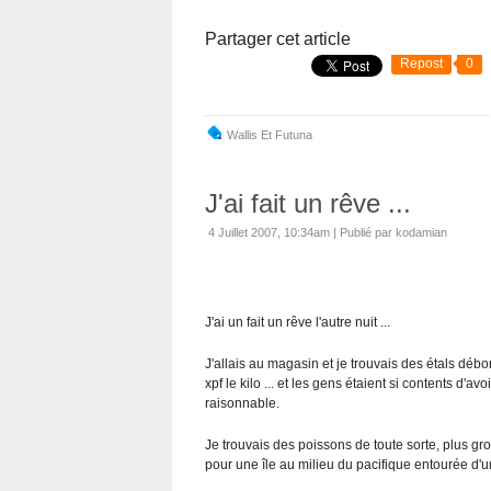
Partager cet article
Repost
0
Wallis Et Futuna
J'ai fait un rêve ...
4 Juillet 2007, 10:34am
|
Publié par kodamian
J'ai un fait un rêve l'autre nuit ...
J'allais au magasin et je trouvais des étals déb
xpf le kilo ... et les gens étaient si contents d'avo
raisonnable.
Je trouvais des poissons de toute sorte, plus gros
pour une île au milieu du pacifique entourée d