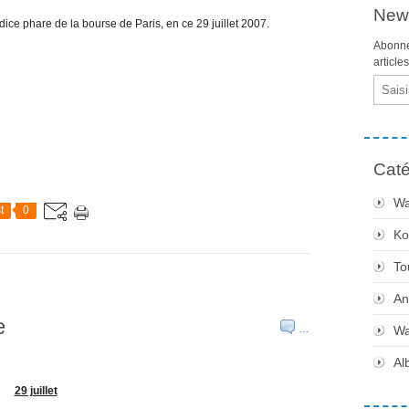
News
dice phare de la bourse de Paris, en ce 29 juillet 2007.
Abonne
article
Email
Caté
Wa
t
0
Ko
To
An
e
…
Wa
Al
29 juillet