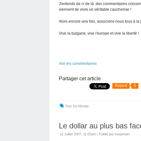
J'entends de ci de là des commentaires concerna
viennent de vivre un véritable cauchemar !
Alors encore une fois, associons-nous tous à la joi
Vive la bulgarie, vive l'europe et vive la liberté !
Voir les commentaires
Partager cet article
Repost
0
Tour Du Monde
Le dollar au plus bas fac
11 Juillet 2007, 11:05am
|
Publié par kodamian