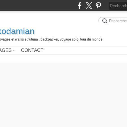
 kodamian
oyages et wallis et futuna . backpacker, voyage solo, tour du monde .
AGES
CONTACT