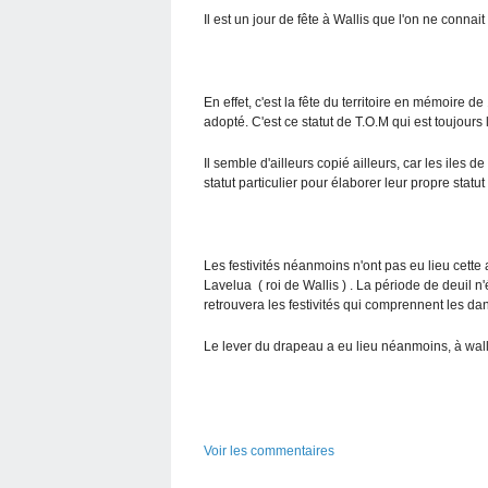
Il est un jour de fête à Wallis que l'on ne connait 
En effet, c'est la fête du territoire en mémoire de 
adopté. C'est ce statut de T.O.M qui est toujours 
Il semble d'ailleurs copié ailleurs, car les iles 
statut particulier pour élaborer leur propre statu
Les festivités néanmoins n'ont pas eu lieu cett
Lavelua ( roi de Wallis ) . La période de deuil n
retrouvera les festivités qui comprennent les d
Le lever du drapeau a eu lieu néanmoins, à wall
Voir les commentaires