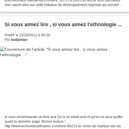
prennent-leur-vitesse-de-croisiere_a57278.html Cet article vous permettra
d'en savoir plus sur cette initiative de développement régional qui permet à
nos jeunes élèves de cotoyer...
Si vous aimez lire , si vous aimez l'ethnologie ...
Publié le 22/10/2012 à 09:39
Par
kodamian
je vous recommande ce livre que j'ai lu ce week-end et qu'on ne peut quitter
avant la dernière page. Bonne lecture !
http://www.lechoixdeslibraires.com/livre-89213-le-crime-de-martiya-van-der-