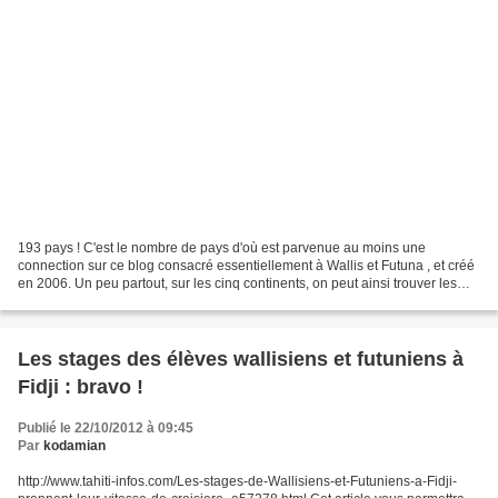
193 pays ! C'est le nombre de pays d'où est parvenue au moins une
connection sur ce blog consacré essentiellement à Wallis et Futuna , et créé
en 2006. Un peu partout, sur les cinq continents, on peut ainsi trouver les
drapeaux de pays où quelqu'un, à...
Les stages des élèves wallisiens et futuniens à
Fidji : bravo !
Publié le 22/10/2012 à 09:45
Par
kodamian
http://www.tahiti-infos.com/Les-stages-de-Wallisiens-et-Futuniens-a-Fidji-