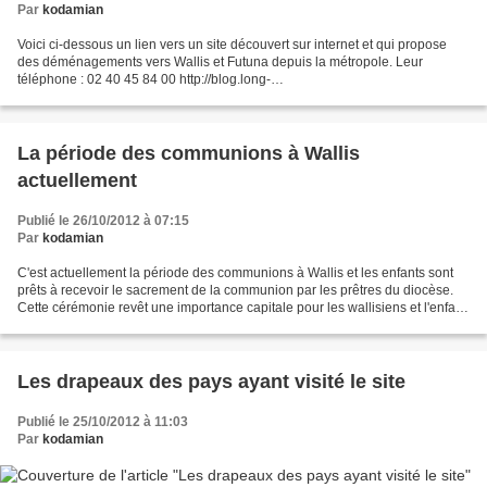
Par
kodamian
Voici ci-dessous un lien vers un site découvert sur internet et qui propose
des déménagements vers Wallis et Futuna depuis la métropole. Leur
téléphone : 02 40 45 84 00 http://blog.long-
cours.com/index.php/Demenagement-wallis-et-futuna Voici trois sections...
La période des communions à Wallis
actuellement
Publié le 26/10/2012 à 07:15
Par
kodamian
C'est actuellement la période des communions à Wallis et les enfants sont
prêts à recevoir le sacrement de la communion par les prêtres du diocèse.
Cette cérémonie revêt une importance capitale pour les wallisiens et l'enfant
est en général au CE1, agé...
Les drapeaux des pays ayant visité le site
Publié le 25/10/2012 à 11:03
Par
kodamian