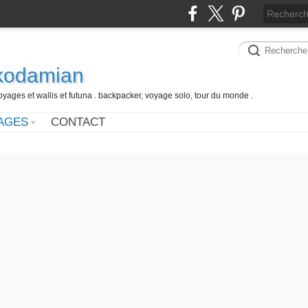
 kodamian
oyages et wallis et futuna . backpacker, voyage solo, tour du monde .
AGES
CONTACT