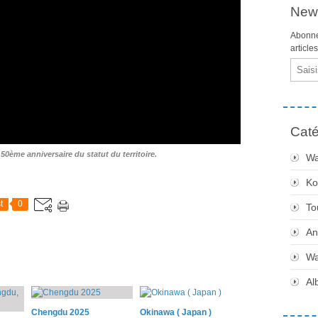
News
Abonne
article
Email
Caté
 50ème anniversaire du statut du territoire.
Wa
Ko
t
0
To
An
Wa
Al
Chengdu 2025
Okinawa ( Japan )