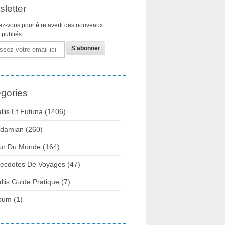
letter
z-vous pour être averti des nouveaux
s publiés.
gories
llis Et Futuna
(1406)
damian
(260)
ur Du Monde
(164)
ecdotes De Voyages
(47)
llis Guide Pratique
(7)
bum
(1)