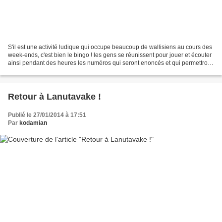
S'il est une activité ludique qui occupe beaucoup de wallisiens au cours des
week-ends, c'est bien le bingo ! les gens se réunissent pour jouer et écouter
ainsi pendant des heures les numéros qui seront enoncés et qui permettront
si l'on est chanceux...
Retour à Lanutavake !
Publié le 27/01/2014 à 17:51
Par
kodamian