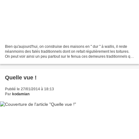
Bien qu'aujourd'hui, on construise des maisons en " dur " à wallis, il reste
néanmoins des falés traditionnels dont on refait régulièrement les toitures.
On peut voir ainsi un peu partout sur le fenua ces demeures traditionnels qui
sont très résistantes,...
Quelle vue !
Publié le 27/01/2014 à 18:13
Par
kodamian