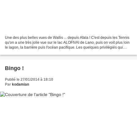
Une des plus belles vues de Wallis ... depuis Afala ! C'est depuis les Tennis
qu'on a une très jolie vue sur le lac ALOFIVAI de Lano, puis on voit plus loin
le lagon, la barrière puis l'océan pacifique. Les quelques privilégiés qui
résident à AFALA peuvent...
Bingo !
Publié le 27/01/2014 à 18:10
Par
kodamian