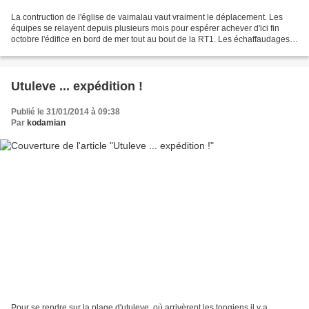
La contruction de l'église de vaimalau vaut vraiment le déplacement. Les
équipes se relayent depuis plusieurs mois pour espérer achever d'ici fin
octobre l'édifice en bord de mer tout au bout de la RT1. Les échaffaudages
sont impressionnants et les villageois...
Utuleve ... expédition !
Publié le 31/01/2014 à 09:38
Par
kodamian
Pour se rendre sur la plage d'utuleve, où arrivèrent les tongiens il y a