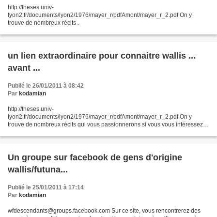
http://theses.univ-
lyon2.fr/documents/lyon2/1976/mayer_r/pdfAmont/mayer_r_2.pdf On y
trouve de nombreux récits .
un lien extraordinaire pour connaitre wallis ...
avant ...
Publié le 26/01/2011 à 08:42
Par
kodamian
http://theses.univ-
lyon2.fr/documents/lyon2/1976/mayer_r/pdfAmont/mayer_r_2.pdf On y
trouve de nombreux récits qui vous passionnerons si vous vous intéressez
de près ou de loin à ce qui concerne l'histoire de wallis.
Un groupe sur facebook de gens d'origine
wallis/futuna...
Publié le 25/01/2011 à 17:14
Par
kodamian
wfdescendants@groups.facebook.com Sur ce site, vous rencontrerez des