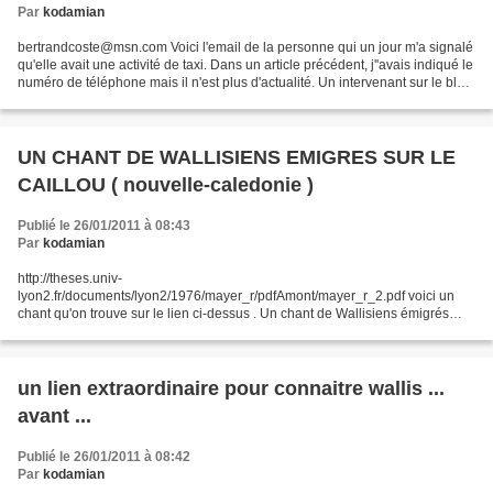
Par
kodamian
bertrandcoste@msn.com Voici l'email de la personne qui un jour m'a signalé
qu'elle avait une activité de taxi. Dans un article précédent, j''avais indiqué le
numéro de téléphone mais il n'est plus d'actualité. Un intervenant sur le blog
m'a donné ainsi...
UN CHANT DE WALLISIENS EMIGRES SUR LE
CAILLOU ( nouvelle-caledonie )
Publié le 26/01/2011 à 08:43
Par
kodamian
http://theses.univ-
lyon2.fr/documents/lyon2/1976/mayer_r/pdfAmont/mayer_r_2.pdf voici un
chant qu'on trouve sur le lien ci-dessus . Un chant de Wallisiens émigrés
(17) Fakatapu Lavelua mo siau kau fau Pea taka silou atu ki he tagata mau E
mole tonu kau...
un lien extraordinaire pour connaitre wallis ...
avant ...
Publié le 26/01/2011 à 08:42
Par
kodamian