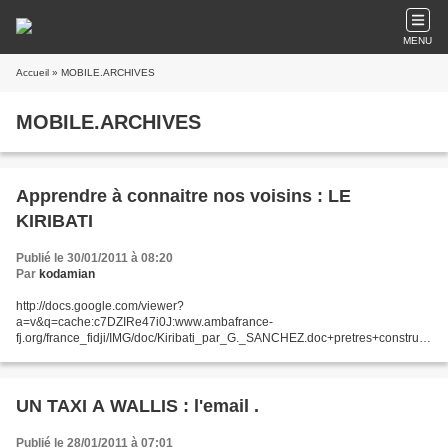
MENU
Accueil
» MOBILE.ARCHIVES
MOBILE.ARCHIVES
Apprendre à connaitre nos voisins : LE
KIRIBATI
Publié le 30/01/2011 à 08:20
Par
kodamian
http://docs.google.com/viewer?
a=v&q=cache:c7DZIRe47i0J:www.ambafrance-
fj.org/france_fidji/IMG/doc/Kiribati_par_G._SANCHEZ.doc+pretres+constructi
on+eglise+sacree+coeur+suva+wallisien&hl=fr&pid=bl&srcid=ADGEESg0w-
wLiHIrBe4q8aODwRTcKN1ztqhUp9nH7lq5Cb1GDXP_ledlodxaoe0_L8-
vybK_W174gzYjYMFtwUJYcMqm3ceIRULIOpuw_NnBNgSLO92AI-
vE7vmE6FBjOGdW8H_A2GjB&sig=AHIEtbQ760bx8VygfthZ9lfzQsFbKEfkTg
UN TAXI A WALLIS : l'email .
&pli=1...
Publié le 28/01/2011 à 07:01