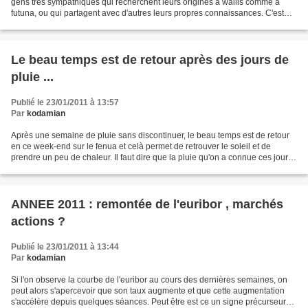
gens très sympathiques qui recherchent leurs origines à wallis comme à
futuna, ou qui partagent avec d'autres leurs propres connaissances. C'est
très intéressant de rencontrer des gens...
Le beau temps est de retour après des jours de
pluie ...
Publié le 23/01/2011 à 13:57
Par
kodamian
Après une semaine de pluie sans discontinuer, le beau temps est de retour
en ce week-end sur le fenua et celà permet de retrouver le soleil et de
prendre un peu de chaleur. Il faut dire que la pluie qu'on a connue ces jours-
ci n'ont pas été sans conséquence...
ANNEE 2011 : remontée de l'euribor , marchés
actions ?
Publié le 23/01/2011 à 13:44
Par
kodamian
Si l'on observe la courbe de l'euribor au cours des dernières semaines, on
peut alors s'apercevoir que son taux augmente et que cette augmentation
s'accélère depuis quelques séances. Peut être est ce un signe précurseur