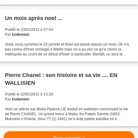
d'une remontée des taux d'intérêts,...
Un mois après noel ...
Publié le 23/01/2011 à 07:54
Par
kodamian
Voilà, nous sommes le 25 janvier et Noel est passé depuis un mois. On n'a
pas connu d'hiver enneigé à Wallis mais on a pu voir ce qu'a connu la
métropole au cours de ce début d'hiver si particulier. Bientôt, ce sera la
rentrée scolaire à wallis, mi-février,...
Pierre Chanel : son histoire et sa vie .... EN
WALLISIEN
Publié le 22/01/2011 à 13:20
Par
kodamian
Voici un article par Malia Pipiena LIE traduit en wallisien concernant la vie
de Pierre CHANEL. Un grand merci à Malia. Ko Patele Sanele (1803,
Molovele o Pelese, Aino ?? (1) 1841) ne’e kote patele katolika ne’e
fakamafola lotu pea maletile. A/ Tona ma’uli...
Page suivante >