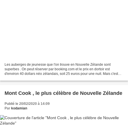
Les auberges de jeunesse que l'on trouve en Nouvelle Zélande sont
superbes . On peut réserver par booking.com et le prix en dortoir est
d'environ 40 dollars néo zélandais, soit 25 euros pour une nuit. Mais c'est
plein très souvent et il faut bien veiller...
Mont Cook , le plus célèbre de Nouvelle Zélande
Publié le 20/02/2020 à 14:09
Par
kodamian