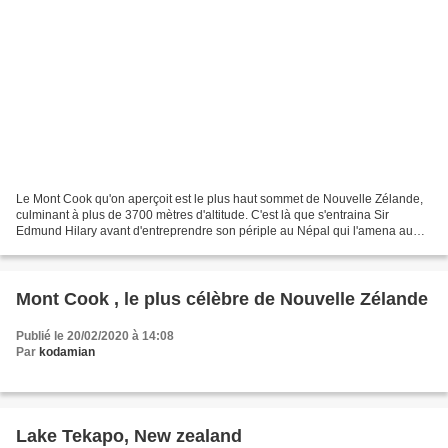
Le Mont Cook qu'on aperçoit est le plus haut sommet de Nouvelle Zélande,
culminant à plus de 3700 mètres d'altitude. C'est là que s'entraina Sir
Edmund Hilary avant d'entreprendre son périple au Népal qui l'amena au
sommet de l'Everest, dans la chaîne...
Mont Cook , le plus célèbre de Nouvelle Zélande
Publié le 20/02/2020 à 14:08
Par
kodamian
Lake Tekapo, New zealand