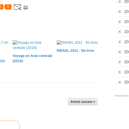
20
t
0
20
20
20
20
ISRAEL 2011 - Tel-Aviv
20
Voyage en Asie centrale
 Un
(2019)
20
20
20
Article suivant »