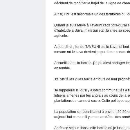
décident de modifier le trajet de la ligne de cha
Ainsi, Fidji est désormais un des territoires qui
Quand je suis arrivé à Taveuni cette fois-ci, j'ai 
d'habitude à Suva, mais qui était là chez sa soe
agricole.
Aujourd'hui , l'or de TAVEUNI est le kava, et tout 
mesure où le kava devient populaire au cours d
Accueilli dans la famille, j'ai pu ainsi partager
ensemble.
J'ai visité les villes aux alentours de leur proprié
Je rappelerai ici qu'il y a deux communautés à fidj
fidjiens amenés par les anglais au cours de la 
plantations de canne à sucre. Cette politique a
La population se répartit ainsi à environ 50 50 
aujourd'hui comme il y en eu au début des ann
Après ce séjour dans cette famille où je fus rej