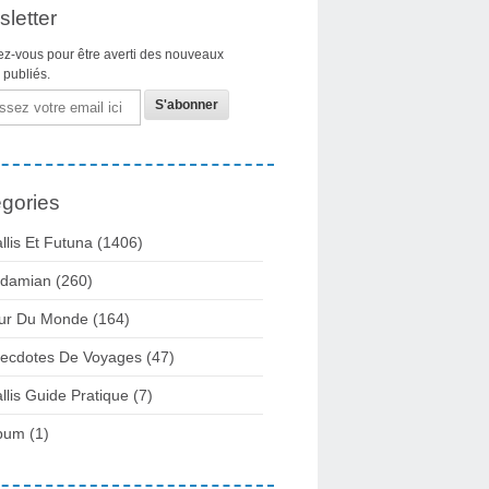
letter
z-vous pour être averti des nouveaux
s publiés.
gories
llis Et Futuna
(1406)
damian
(260)
ur Du Monde
(164)
ecdotes De Voyages
(47)
llis Guide Pratique
(7)
bum
(1)