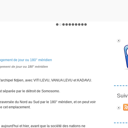
gement de jour ou 180° méridien
 l'archipel fidjien, avec VITI LEVU, VANUA LEVU et KADAVU.
 est séparée par le détroit de Somosomo.
Suiv
t traversée du Nord au Sud par le 180° méridien, et on peut voir
rque cet emplacement.
e aujourd'hui et hier, avant que la société des nations ne