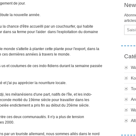
ngement de jour.
News
 débute la nouvelle année.
Abonne
article
eu la chance d'être accueilli par un couchsurfer, qui habite
Email
ur dans sa ferme pour l'aider dans l'exploitation du domaine
le monde s'attelle à planter cette plante pour l'export, dans la
e ces dernières années à travers le monde.
Caté
 les us et coutumes de ces indo-fidiens durant la semaine passée
Wa
Ko
té et j'ai pu apprécier la nourriture locale.
To
i, les mélanésiens d'une part, natifs de l'île, et les indo-
An
seconde moitié du 19ème siècle pour travailler dans les
ppelée endictement a pris fin au début du 20ème siècle.
Wa
entre ces deux communautés. Il n'y a plus de tension
Al
ées 2000.
oins par un touriste allemand, nous sommes allés dans le nord