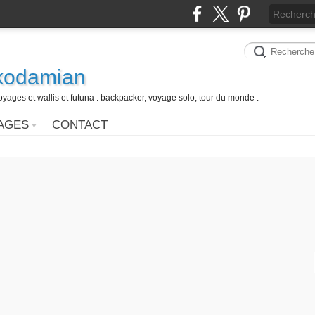
 kodamian
oyages et wallis et futuna . backpacker, voyage solo, tour du monde .
AGES
CONTACT