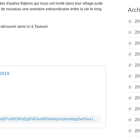
 d'autres fidjiens qui nous ont invité dans leur village juste
Arch
 de nouveau une aventure extraordinaire entre la vie le long
20
découvrir ainsi ici à Taveuni.
20
20
20
20
 2019
20
20
20
20
https://photos.google.com/share/AF1QipNcirq97cAROiPpEpj9VE4uH6Gsbi6qUozkrlvldyg5wiSsuUenmh-Ohtpp-HLvyQ?key=bWphSkN3U2laamVfa1FYV1JMXzFVcndUSnlMTXB3
20
20