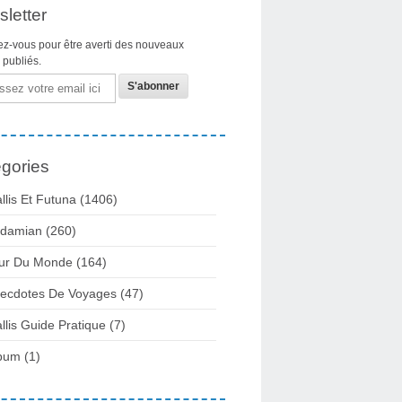
letter
z-vous pour être averti des nouveaux
s publiés.
gories
llis Et Futuna
(1406)
damian
(260)
ur Du Monde
(164)
ecdotes De Voyages
(47)
llis Guide Pratique
(7)
bum
(1)