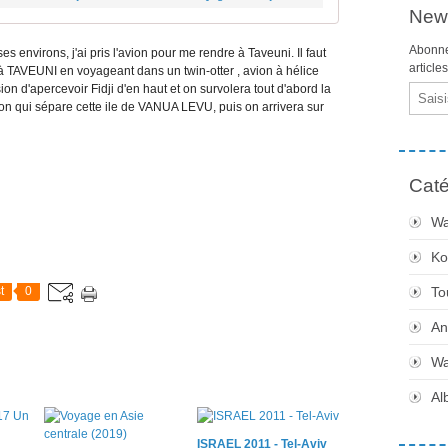
News
Abonne
s environs, j'ai pris l'avion pour me rendre à Taveuni. Il faut
article
 TAVEUNI en voyageant dans un twin-otter , avion à hélice
on d'apercevoir Fidji d'en haut et on survolera tout d'abord la
Email
gon qui sépare cette ile de VANUA LEVU, puis on arrivera sur
Caté
Wa
Ko
t
0
To
An
Wa
Al
ISRAEL 2011 - Tel-Aviv