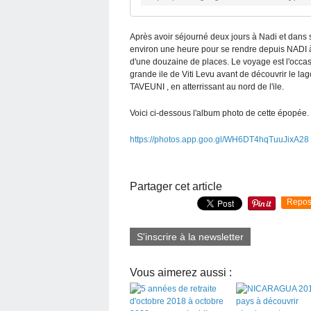
Après avoir séjourné deux jours à Nadi et dans se
environ une heure pour se rendre depuis NADI à
d'une douzaine de places. Le voyage est l'occasi
grande ile de Viti Levu avant de découvrir le la
TAVEUNI , en atterrissant au nord de l'ile.
Voici ci-dessous l'album photo de cette épopée.
https://photos.app.goo.gl/WH6DT4hqTuuJixA28
Partager cet article
Repos
S'inscrire à la newsletter
Vous aimerez aussi :