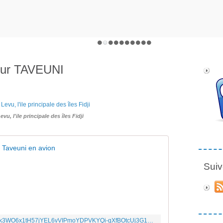
pour TAVEUNI
vu, l'ile principale des îles Fidji
 Taveuni en avion
Suiv
https://photos.google.com/share/AF1QipOLk3WO6x1tH57jYEL6vVIPmoYDPVKYQi-gXfBOtcUj3G1V_XT22EeRo3vP8_Ncug?key=TlRxRGZ2akYtQTdsME8wc1cxTE1ubGp4YUM5dG9B