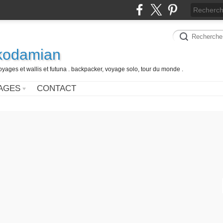
 kodamian
oyages et wallis et futuna . backpacker, voyage solo, tour du monde .
AGES
CONTACT