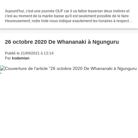
Aujourd'hui, c'est une journée OUF car il va falloir traverser deux rivières et
c'est au moment de la marée basse qu'il est seulement possible de le faire.
Heureusement, notre hote nous indique exactement les horaires à respecter
pour être dans les temps...
26 octobre 2020 De Whananaki à Ngunguru
Publié le 21/09/2021 à 13:14
Par
kodamian