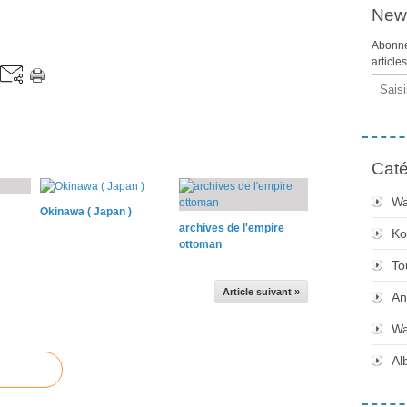
News
Abonne
article
Email
Caté
Wa
Okinawa ( Japan )
archives de l'empire
Ko
ottoman
To
Article suivant »
An
Wa
Al