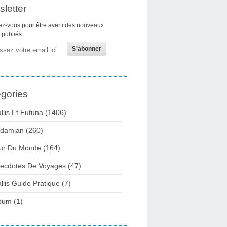
letter
z-vous pour être averti des nouveaux
s publiés.
gories
llis Et Futuna
(1406)
damian
(260)
ur Du Monde
(164)
ecdotes De Voyages
(47)
llis Guide Pratique
(7)
bum
(1)