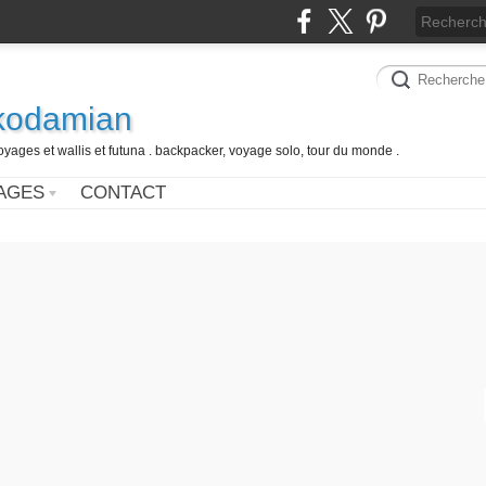
 kodamian
oyages et wallis et futuna . backpacker, voyage solo, tour du monde .
AGES
CONTACT