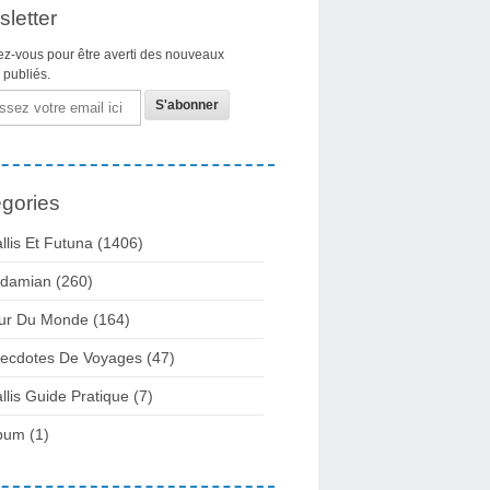
letter
z-vous pour être averti des nouveaux
s publiés.
gories
llis Et Futuna
(1406)
damian
(260)
ur Du Monde
(164)
ecdotes De Voyages
(47)
llis Guide Pratique
(7)
bum
(1)