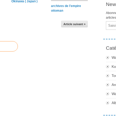
Okinawa ( Japan )
News
archives de l'empire
ottoman
Abonne
article
Email
Article suivant »
Caté
Wa
Ko
To
An
Wa
Al