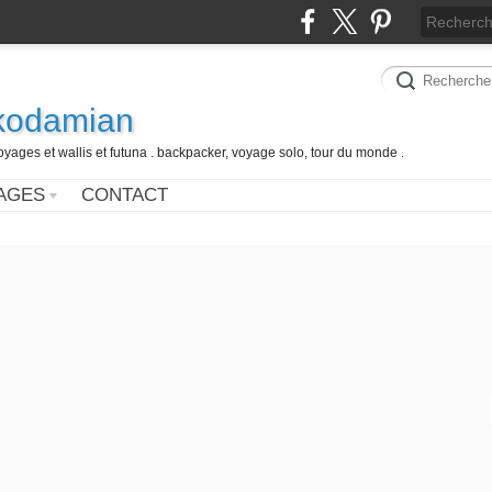
 kodamian
oyages et wallis et futuna . backpacker, voyage solo, tour du monde .
AGES
CONTACT