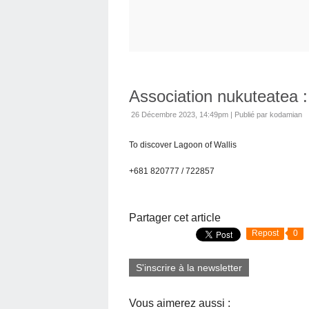
Association nukuteatea : 
26 Décembre 2023, 14:49pm
|
Publié par kodamian
To discover Lagoon of Wallis
+681 820777 / 722857
Partager cet article
Repost
0
S'inscrire à la newsletter
Vous aimerez aussi :