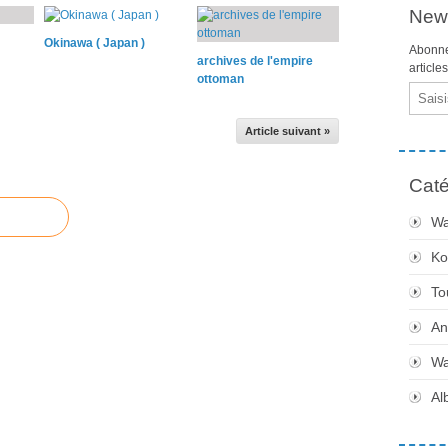
News
Okinawa ( Japan )
Abonne
archives de l'empire
article
ottoman
Email
Article suivant »
Caté
Wa
Ko
To
An
Wa
Al