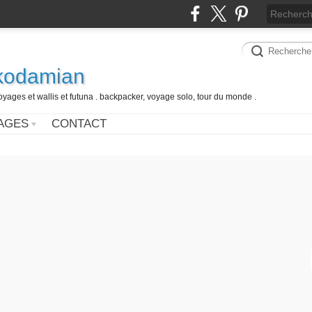
 kodamian
oyages et wallis et futuna . backpacker, voyage solo, tour du monde .
AGES
CONTACT