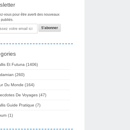
letter
z-vous pour être averti des nouveaux
s publiés.
gories
llis Et Futuna
(1406)
damian
(260)
ur Du Monde
(164)
ecdotes De Voyages
(47)
llis Guide Pratique
(7)
bum
(1)