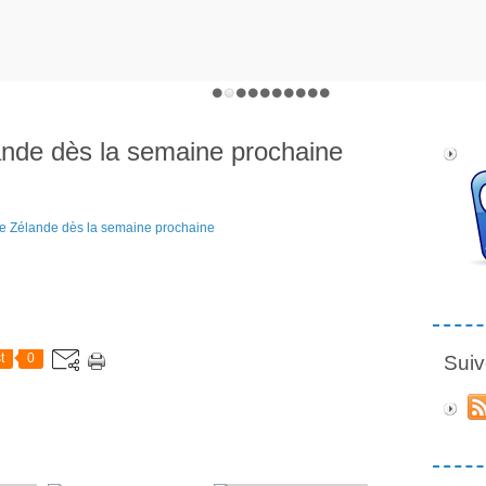
lande dès la semaine prochaine
t
0
Suiv