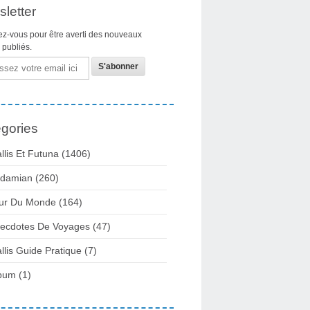
letter
z-vous pour être averti des nouveaux
s publiés.
gories
llis Et Futuna
(1406)
damian
(260)
ur Du Monde
(164)
ecdotes De Voyages
(47)
llis Guide Pratique
(7)
bum
(1)