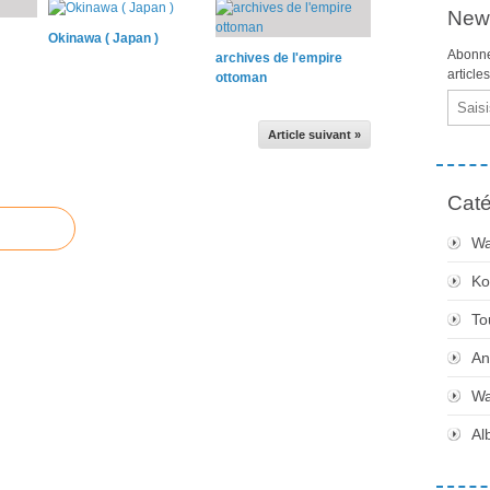
News
Okinawa ( Japan )
Abonne
archives de l'empire
article
ottoman
Email
Article suivant »
Caté
Wa
Ko
To
An
Wa
Al