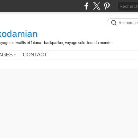
 kodamian
oyages et wallis et futuna . backpacker, voyage solo, tour du monde .
AGES
CONTACT