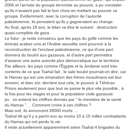
2006 et l'arrivée du groupe terroriste au pouvoir, a pu constater
qu'ils n'avaient pas fait le bon choix en mettant au pouvoir ce
groupe. Evidemment, avec la corruption de l'autorité
palestinienne, ils pensaient qu'ils y gagneraient au change.
Au final, après 18 ans, le bilan va être le suivant : destruction
quasi-complète de gaza.
Le futur : je reste convaincu que les pays du golfe comme les
émirats arabes unis et l'Arabie saoudite vont pourvoir à la
reconstruction de l'enclave palestinienne, ce qui d'une part
donnera du boulot aux gazaouis, et d'autre part permettra
d'asseoir une autre autorité plus démocratique sur le territoire.
Par ailleurs, les pays comme l'Égypte et la Jordanie sont très
contents de ce que Tsahal fait , le sale boulot pourrait-on dire, car
le Hamas qui est une émanation des frères musulmans est leur
ennemi, et bien sûr, derrière tout cela, le pouvoir à Téhéran.
Prions seulement pour que tout se passe le plus vite possible , à
la fois pour les otages et pour la population civile gazaouie.
ps : on entend les chiffres donnés par " le ministère de la santé
du Hamas " ... Comment croire à ces chiffres ?
Mais soit, ils annoncent 28000 morts ...
Tsahal dit qu'il y a parmi eux au moins 10 à 15 milles combattants
du Hamas qui ont perdu la vie.
Il reste actuellement apparemment selon Tsahal 4 brigades du