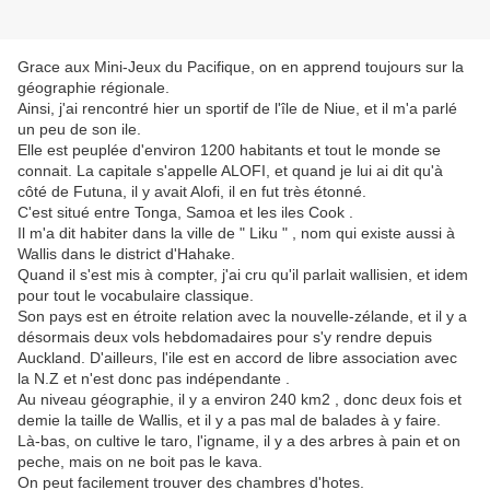
Grace aux Mini-Jeux du Pacifique, on en apprend toujours sur la
géographie régionale.
Ainsi, j'ai rencontré hier un sportif de l'île de Niue, et il m'a parlé
un peu de son ile.
Elle est peuplée d'environ 1200 habitants et tout le monde se
connait. La capitale s'appelle ALOFI, et quand je lui ai dit qu'à
côté de Futuna, il y avait Alofi, il en fut très étonné.
C'est situé entre Tonga, Samoa et les iles Cook .
Il m'a dit habiter dans la ville de " Liku " , nom qui existe aussi à
Wallis dans le district d'Hahake.
Quand il s'est mis à compter, j'ai cru qu'il parlait wallisien, et idem
pour tout le vocabulaire classique.
Son pays est en étroite relation avec la nouvelle-zélande, et il y a
désormais deux vols hebdomadaires pour s'y rendre depuis
Auckland. D'ailleurs, l'ile est en accord de libre association avec
la N.Z et n'est donc pas indépendante .
Au niveau géographie, il y a environ 240 km2 , donc deux fois et
demie la taille de Wallis, et il y a pas mal de balades à y faire.
Là-bas, on cultive le taro, l'igname, il y a des arbres à pain et on
peche, mais on ne boit pas le kava.
On peut facilement trouver des chambres d'hotes.