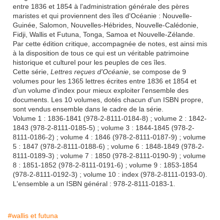
entre 1836 et 1854 à l'administration générale des pères
maristes et qui proviennent des îles d'Océanie : Nouvelle-
Guinée, Salomon, Nouvelles-Hébrides, Nouvelle-Calédonie,
Fidji, Wallis et Futuna, Tonga, Samoa et Nouvelle-Zélande.
Par cette édition critique, accompagnée de notes, est ainsi mis
à la disposition de tous ce qui est un véritable patrimoine
historique et culturel pour les peuples de ces îles.
Cette série,
Lettres reçues d'Océanie
, se compose de 9
volumes pour les 1365 lettres écrites entre 1836 et 1854 et
d'un volume d'index pour mieux exploiter l'ensemble des
documents. Les 10 volumes, dotés chacun d'un ISBN propre,
sont vendus ensemble dans le cadre de la série.
Volume 1 : 1836-1841 (978-2-8111-0184-8) ; volume 2 : 1842-
1843 (978-2-8111-0185-5) ; volume 3 : 1844-1845 (978-2-
8111-0186-2) ; volume 4 : 1846 (978-2-8111-0187-9) ; volume
5 : 1847 (978-2-8111-0188-6) ; volume 6 : 1848-1849 (978-2-
8111-0189-3) ; volume 7 : 1850 (978-2-8111-0190-9) ; volume
8 : 1851-1852 (978-2-8111-0191-6) ; volume 9 : 1853-1854
(978-2-8111-0192-3) ; volume 10 : index (978-2-8111-0193-0).
L'ensemble a un ISBN général : 978-2-8111-0183-1.
#wallis et futuna