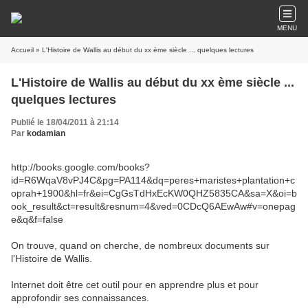
MENU
Accueil
» L'Histoire de Wallis au début du xx ème siècle ... quelques lectures
L'Histoire de Wallis au début du xx ème siècle ...
quelques lectures
Publié le 18/04/2011 à 21:14
Par
kodamian
http://books.google.com/books?
id=R6WqaV8vPJ4C&pg=PA114&dq=peres+maristes+plantation+c
oprah+1900&hl=fr&ei=CgGsTdHxEcKW0QHZ5835CA&sa=X&oi=b
ook_result&ct=result&resnum=4&ved=0CDcQ6AEwAw#v=onepag
e&q&f=false
On trouve, quand on cherche, de nombreux documents sur
l'Histoire de Wallis.
Internet doit être cet outil pour en apprendre plus et pour
approfondir ses connaissances.