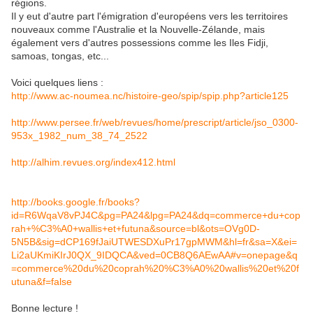
régions.
Il y eut d'autre part l'émigration d'européens vers les territoires
nouveaux comme l'Australie et la Nouvelle-Zélande, mais
également vers d'autres possessions comme les Iles Fidji,
samoas, tongas, etc...
Voici quelques liens :
http://www.ac-noumea.nc/histoire-geo/spip/spip.php?article125
http://www.persee.fr/web/revues/home/prescript/article/jso_0300-
953x_1982_num_38_74_2522
http://alhim.revues.org/index412.html
http://books.google.fr/books?
id=R6WqaV8vPJ4C&pg=PA24&lpg=PA24&dq=commerce+du+cop
rah+%C3%A0+wallis+et+futuna&source=bl&ots=OVg0D-
5N5B&sig=dCP169fJaiUTWESDXuPr17gpMWM&hl=fr&sa=X&ei=
Li2aUKmiKIrJ0QX_9IDQCA&ved=0CB8Q6AEwAA#v=onepage&q
=commerce%20du%20coprah%20%C3%A0%20wallis%20et%20f
utuna&f=false
Bonne lecture !