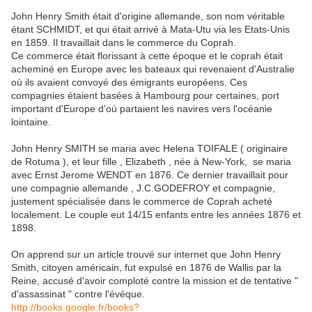
John Henry Smith était d'origine allemande, son nom véritable
étant SCHMIDT, et qui était arrivé à Mata-Utu via les Etats-Unis
en 1859. Il travaillait dans le commerce du Coprah.
Ce commerce était florissant à cette époque et le coprah était
acheminé en Europe avec les bateaux qui revenaient d'Australie
où ils avaient convoyé des émigrants européens. Ces
compagnies étaient basées à Hambourg pour certaines, port
important d'Europe d'où partaient les navires vers l'océanie
lointaine.
John Henry SMITH se maria avec Helena TOIFALE ( originaire
de Rotuma ), et leur fille , Elizabeth , née à New-York, se maria
avec Ernst Jerome WENDT en 1876. Ce dernier travaillait pour
une compagnie allemande , J.C.GODEFROY et compagnie,
justement spécialisée dans le commerce de Coprah acheté
localement. Le couple eut 14/15 enfants entre les années 1876 et
1898.
On apprend sur un article trouvé sur internet que John Henry
Smith, citoyen américain, fut expulsé en 1876 de Wallis par la
Reine, accusé d'avoir comploté contre la mission et de tentative "
d'assassinat " contre l'évéque.
http://books.google.fr/books?