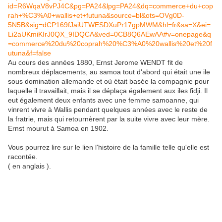
id=R6WqaV8vPJ4C&pg=PA24&lpg=PA24&dq=commerce+du+cop
rah+%C3%A0+wallis+et+futuna&source=bl&ots=OVg0D-
5N5B&sig=dCP169fJaiUTWESDXuPr17gpMWM&hl=fr&sa=X&ei=
Li2aUKmiKIrJ0QX_9IDQCA&ved=0CB8Q6AEwAA#v=onepage&q
=commerce%20du%20coprah%20%C3%A0%20wallis%20et%20f
utuna&f=false
Au cours des années 1880, Ernst Jerome WENDT fit de
nombreux déplacements, au samoa tout d'abord qui était une ile
sous domination allemande et où était basée la compagnie pour
laquelle il travaillait, mais il se déplaça également aux iles fidji. Il
eut également deux enfants avec une femme samoanne, qui
vinrent vivre à Wallis pendant quelques années avec le reste de
la fratrie, mais qui retournèrent par la suite vivre avec leur mère.
Ernst mourut à Samoa en 1902.
Vous pourrez lire sur le lien l'histoire de la famille telle qu'elle est
racontée.
( en anglais ).
Ernst's sons Maxwell , Louis , William & Otto carried 
und Plantagen Gesellschaft fur Sud-See Inseln zu Hambu
had taken over from J.C.Godefroy & Company, Hamburg wh
over investments in Russian Paper and Westphalian iron
The copra trade continued until the break out of the f