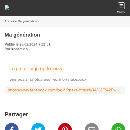
MENU
Accueil
» Ma génération
Ma génération
Publié le 28/02/2024 à 12:51
Par
kodamian
Log in or sign up to view
See posts, photos and more on Facebook.
https://www.facebook.com/login/?next=https%3A%2F%2Fwww.facebook.com%2Fstory.php%3Fstory_fbid%3D696340089370340%26id%3D100069830656598
Partager