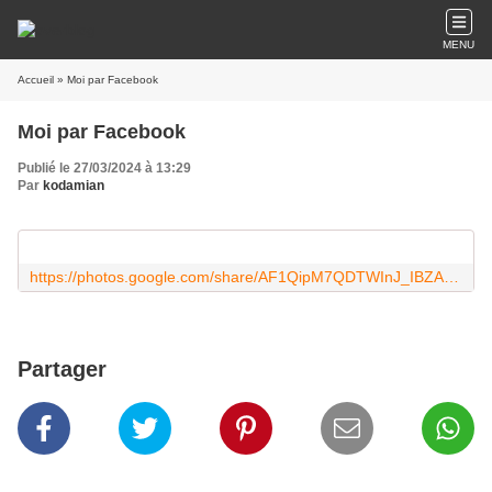
MENU
Accueil
» Moi par Facebook
Moi par Facebook
Publié le 27/03/2024 à 13:29
Par
kodamian
https://photos.google.com/share/AF1QipM7QDTWInJ_IBZAmNe5o7gIkR5Obf4wM9zwK2Ck0jj8DoyMYaoMn0axJfML4d7b3g?key=dDUxUURLd01uLWpKM05HYnZoVXpIX1ZHc0pkMUVn
Partager