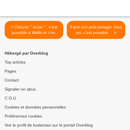
< Cloturer " écolo " , c'est
Faire son petit potager chez
possible à Wallis et c'est
soi, c'est possible ... >
moins chèr !
Hébergé par Overblog
Top articles
Pages
Contact
Signaler un abus
C.G.U.
Cookies et données personnelles
Préférences cookies
Voir le profil de kodamian sur le portail Overblog