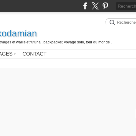
 kodamian
oyages et wallis et futuna . backpacker, voyage solo, tour du monde .
AGES
CONTACT