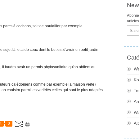
News
Abonne
article
es parcs à cochons, soit de poulailler par exemple.
Email
sujet là et aide ceux dont le but est d'avoir un petit jardin
Caté
 il faudra avoir un permis phytosanitaire qu'on obtient au
Wa
Ko
ributeurs calédoniens comme par exemple la maison verte (
 on choisira parmi les variétés celles qui sont le plus adaptés
To
An
Wa
Al
t
0