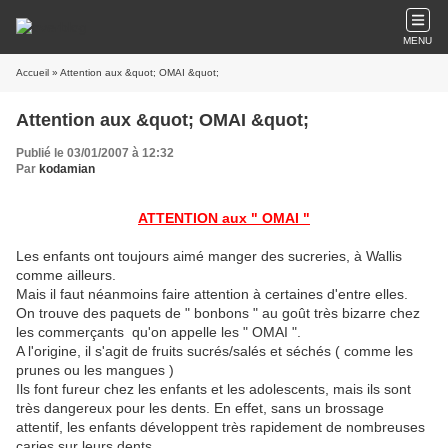
MENU
Accueil
» Attention aux &quot; OMAI &quot;
Attention aux &quot; OMAI &quot;
Publié le 03/01/2007 à 12:32
Par
kodamian
ATTENTION aux " OMAI "
Les enfants ont toujours aimé manger des sucreries, à Wallis
comme ailleurs.
Mais il faut néanmoins faire attention à certaines d'entre elles.
On trouve des paquets de " bonbons " au goût très bizarre chez
les commerçants qu'on appelle les " OMAI ".
A l'origine, il s'agit de fruits sucrés/salés et séchés ( comme les
prunes ou les mangues )
Ils font fureur chez les enfants et les adolescents, mais ils sont
très dangereux pour les dents. En effet, sans un brossage
attentif, les enfants développent très rapidement de nombreuses
caries sur leurs dents.