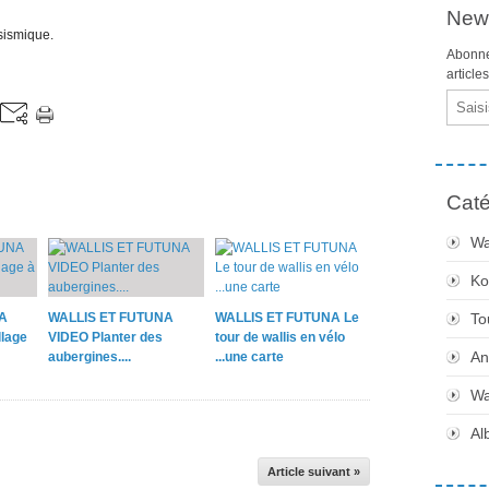
News
 sismique.
Abonne
article
Email
Caté
Wa
Ko
A
WALLIS ET FUTUNA
WALLIS ET FUTUNA Le
To
lage
VIDEO Planter des
tour de wallis en vélo
An
aubergines....
...une carte
Wa
Al
Article suivant »