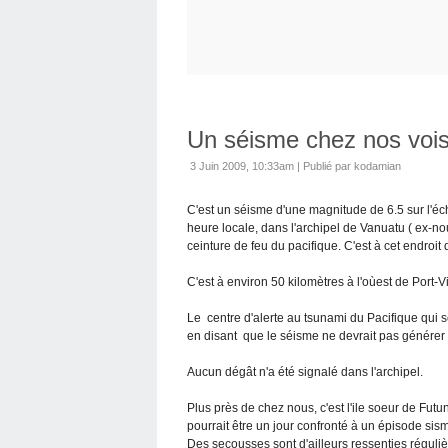
Un séisme chez nos vois
3 Juin 2009, 10:33am
|
Publié par kodamian
C'est un séisme d'une magnitude de 6.5 sur l'éch
heure locale, dans l'archipel de Vanuatu ( ex-no
ceinture de feu du pacifique. C'est à cet endroit
C'est à environ 50 kilomètres à l'oùest de Port-V
Le centre d'alerte au tsunami du Pacifique qui s
en disant que le séisme ne devrait pas générer 
Aucun dégât n'a été signalé dans l'archipel.
Plus près de chez nous, c'est l'ile soeur de Futu
pourrait être un jour confronté à un épisode sis
Des secousses sont d'ailleurs ressenties régulièr