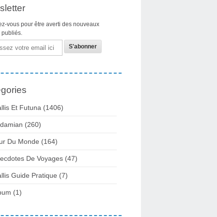
letter
z-vous pour être averti des nouveaux
s publiés.
gories
llis Et Futuna
(1406)
damian
(260)
ur Du Monde
(164)
ecdotes De Voyages
(47)
llis Guide Pratique
(7)
bum
(1)