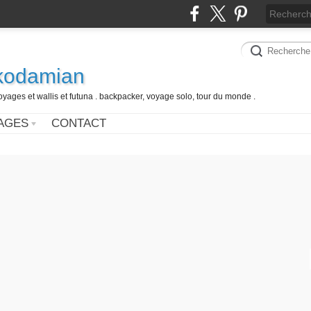
 kodamian
oyages et wallis et futuna . backpacker, voyage solo, tour du monde .
AGES
CONTACT