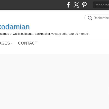
 kodamian
oyages et wallis et futuna . backpacker, voyage solo, tour du monde .
AGES
CONTACT