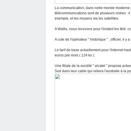
La communication, dans notre monde moderne, e
télécommunications sont de plusieurs ordres : il
exemple, et les moyens via les satellites.
A Wallis, nous recevons pour l'instant les télé -
A cote de l'opérateur " historique " , officiel, il 
Le tarif de base actuellement pour l'internet haut 
euros par mois ( 124 ko ).
Une filiale de la société " alcatel " propose act
Sud dans leur cable qui reliera l'australie à la 