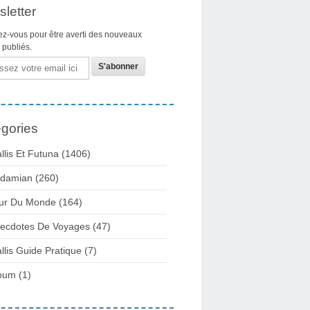
letter
z-vous pour être averti des nouveaux
s publiés.
gories
llis Et Futuna
(1406)
damian
(260)
ur Du Monde
(164)
ecdotes De Voyages
(47)
llis Guide Pratique
(7)
bum
(1)