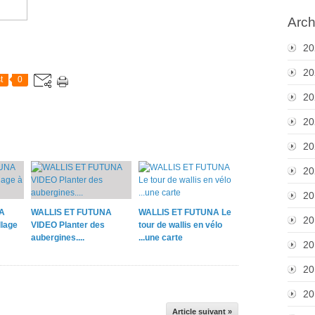
Arch
20
20
t
0
20
20
20
20
20
A
WALLIS ET FUTUNA
WALLIS ET FUTUNA Le
20
lage
VIDEO Planter des
tour de wallis en vélo
aubergines....
...une carte
20
20
20
Article suivant »