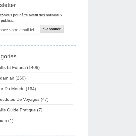
letter
z-vous pour être averti des nouveaux
s publiés.
gories
llis Et Futuna
(1406)
damian
(260)
ur Du Monde
(164)
ecdotes De Voyages
(47)
llis Guide Pratique
(7)
bum
(1)