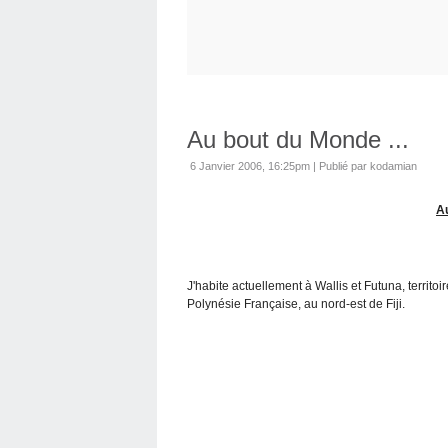
Au bout du Monde ...
6 Janvier 2006, 16:25pm
|
Publié par kodamian
A
J'habite actuellement à Wallis et Futuna, territoi
Polynésie Française, au nord-est de Fiji.