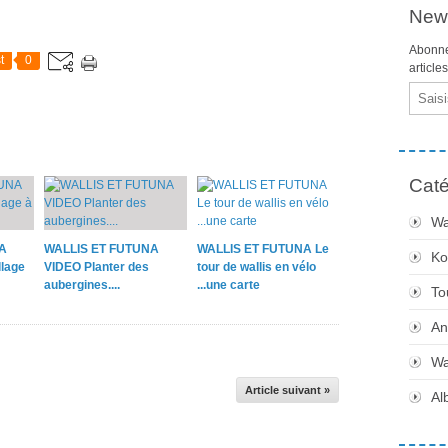
News
Abonne
t
0
article
Email
Caté
Wa
A
WALLIS ET FUTUNA
WALLIS ET FUTUNA Le
Ko
lage
VIDEO Planter des
tour de wallis en vélo
aubergines....
...une carte
To
An
Wa
Article suivant »
Al