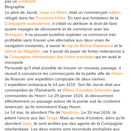
pas un
continent
.
Biographie
Le père de Jacob,
Isaac Le Maire
, était un commerçant
wallon
,
réfugié dans les
Provinces-Unies
. En tant que fondateur de la
Compagnie australienne
, il s'était vu attribuer le droit de faire
quatre voyages de découverte et de commerce avec les
Moluques
. Il ne pouvait toutefois exploiter ce commerce très
profitable sans trouver une alternative aux deux voies de
navigation existantes, à savoir le
cap de Bonne-Espérance
et le
détroit de Magellan
, car il aurait dû payer de fortes redevances à
la
Compagnie néerlandaise des Indes orientales
qui en avait le
monopole.
Persuadé qu'il était possible de trouver un nouveau passage, il
réussit à convaincre les commerçants de la petite ville de
Hoorn
de financer une expédition composée de deux navires.
L'expédition embarqua le 14 juin 1615. Son fils Jacob était aux
commandes de l'
Eendracht
, et
Willem Cornelisz Schouten
aux
commandes du
Hoorn
. Le 29 janvier 1616, ils découvrirent
effectivement un passage autour de la pointe sud du continent
américain, qu'ils nommèrent
Kaap Hoorn
.
Le 14 mai, ils abordent l'île de
Niuafoʻou
. Le 16 mai 1616, ils
jettent l'ancre aux îles
Tonga
. Mais au mois d'octobre, alors qu'ils
abordent
Java
, ils sont arrêtés par des agents de la Compagnie
néerlandaise. Les deux marins sont reconduits enchaînés aux