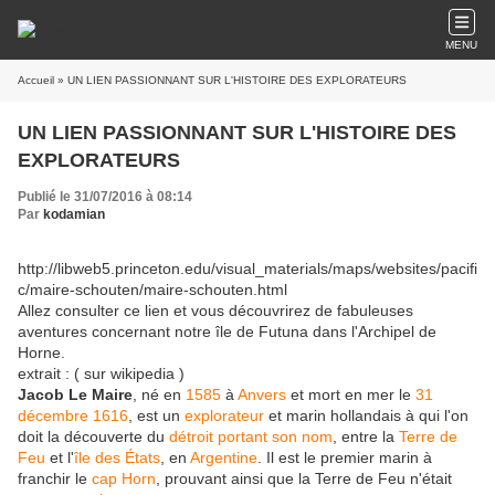
MENU
Accueil
» UN LIEN PASSIONNANT SUR L'HISTOIRE DES EXPLORATEURS
UN LIEN PASSIONNANT SUR L'HISTOIRE DES
EXPLORATEURS
Publié le 31/07/2016 à 08:14
Par
kodamian
http://libweb5.princeton.edu/visual_materials/maps/websites/pacifi
c/maire-schouten/maire-schouten.html
Allez consulter ce lien et vous découvrirez de fabuleuses
aventures concernant notre île de Futuna dans l'Archipel de
Horne.
extrait : ( sur wikipedia )
Jacob Le Maire
, né en
1585
à
Anvers
et mort en mer le
31
décembre
1616
, est un
explorateur
et marin hollandais à qui l'on
doit la découverte du
détroit portant son nom
, entre la
Terre de
Feu
et l'
île des États
, en
Argentine
. Il est le premier marin à
franchir le
cap Horn
, prouvant ainsi que la Terre de Feu n'était