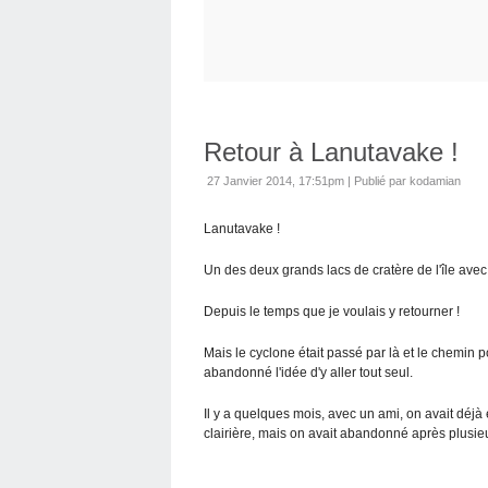
Retour à Lanutavake !
27 Janvier 2014, 17:51pm
|
Publié par kodamian
Lanutavake !
Un des deux grands lacs de cratère de l'île avec l
Depuis le temps que je voulais y retourner !
Mais le cyclone était passé par là et le chemin po
abandonné l'idée d'y aller tout seul.
Il y a quelques mois, avec un ami, on avait déjà
clairière, mais on avait abandonné après plusieu