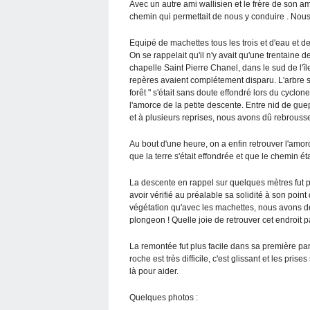
Avec un autre ami wallisien et le frère de son am
chemin qui permettait de nous y conduire . Nous
Equipé de machettes tous les trois et d'eau et 
On se rappelait qu'il n'y avait qu'une trentaine 
chapelle Saint Pierre Chanel, dans le sud de l'îl
repères avaient complétement disparu. L'arbre sur
forêt " s'était sans doute effondré lors du cyclo
l'amorce de la petite descente. Entre nid de guep
et à plusieurs reprises, nous avons dû rebrouss
Au bout d'une heure, on a enfin retrouver l'amor
que la terre s'était effondrée et que le chemin ét
La descente en rappel sur quelques mètres fut po
avoir vérifié au préalable sa solidité à son poin
végétation qu'avec les machettes, nous avons déb
plongeon ! Quelle joie de retrouver cet endroit 
La remontée fut plus facile dans sa première part
roche est très difficile, c'est glissant et les pris
là pour aider.
Quelques photos :