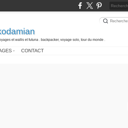
 kodamian
oyages et wallis et futuna . backpacker, voyage solo, tour du monde .
AGES
CONTACT