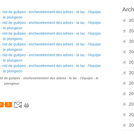
Arch
20
20
20
20
20
20
id de guêpes - enchevetrement des arbres - le lac - l'équipe - le
20
plongeon
20
20
t
0
20
20