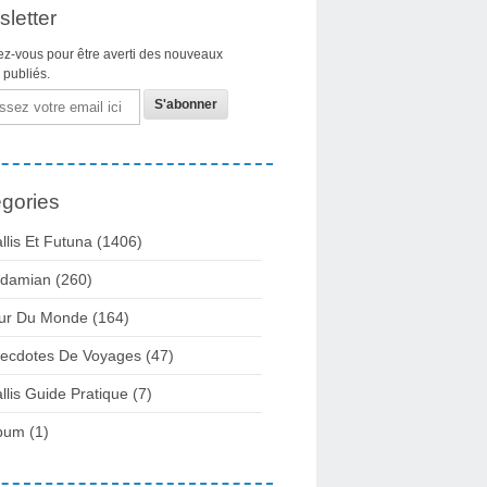
letter
z-vous pour être averti des nouveaux
s publiés.
gories
llis Et Futuna
(1406)
damian
(260)
ur Du Monde
(164)
ecdotes De Voyages
(47)
llis Guide Pratique
(7)
bum
(1)