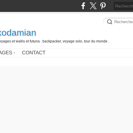
 kodamian
oyages et wallis et futuna . backpacker, voyage solo, tour du monde .
AGES
CONTACT