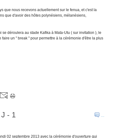
s que nous recevons actuellement sur le fenua, et c'est la
niens que d'avoir des hôtes polynésiens, mélanésiens,
se déroulera au stade Kafika à Mata-Utu ( sur invitation ), le
e faire un " break " pour permettre à la cérémonie d'être la plus
 J - 1
…
undi 02 septembre 2013 avec la cérémonie d'ouverture qui