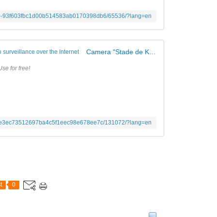
/200-93f603fbc1d00b514583ab0170398db6/65536/?lang=en
Camera "Stade de Kafika" | Ivideon - Video surveillance over the Internet
se for free!
200-e3ec73512697ba4c5f1eec98e678ee7c/131072/?lang=en
t
0