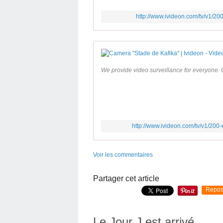
http://www.ivideon.com/tv/v1
We provide video surveillance for everyone. U
http://www.ivideon.com/tv/v1/
Voir les commentaires
Partager cet article
Repos
Le Jour J est arrivé