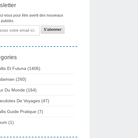
letter
z-vous pour être averti des nouveaux
s publiés.
gories
llis Et Futuna
(1406)
damian
(260)
ur Du Monde
(164)
ecdotes De Voyages
(47)
llis Guide Pratique
(7)
bum
(1)