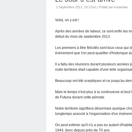
2 Septembre 2013, 19:27pm
|
Publié par kodamian
Voilà, on y est !
Après des années de labeur, ce sont enfin les mi
début du mois de septembre 2013.
Les premiers à être félicités sont tous ceux qui 
événement que l'on peut qualifier d'historique dans
Il a fallu des réunions durant plusieurs années
notre territoire était capable d'une telle organisa
Beaucoup ont été sceptiques et ce jusqu'au der
Mais le temps n'est plus à la controverse et tout 
de Futuna durant cette période.
Notre territoire signifiera désormais quelque cho
longtemps associé à l'organisation d'un événem
On peut estimer qu'il n'y a pas eu autant d'habit
1944, donc depuis près de 70 ans.