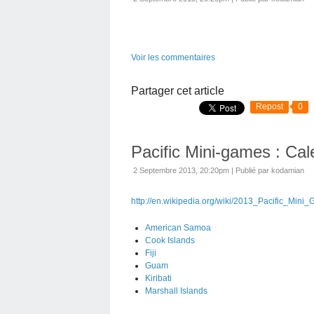
Voir les commentaires
Partager cet article
Repost
0
Pacific Mini-games : Cale
2 Septembre 2013, 20:20pm
|
Publié par kodamian
http://en.wikipedia.org/wiki/2013_Pacific_Mini
American Samoa
Cook Islands
Fiji
Guam
Kiribati
Marshall Islands