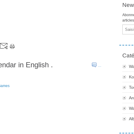
News
Abonne
article
Email
Caté
ndar in English .
…
Wa
Ko
_Games
To
An
Wa
Al