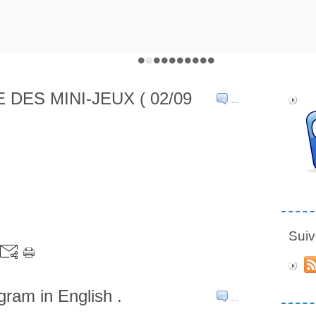
ES MINI-JEUX ( 02/09
…
Suiv
gram in English .
…