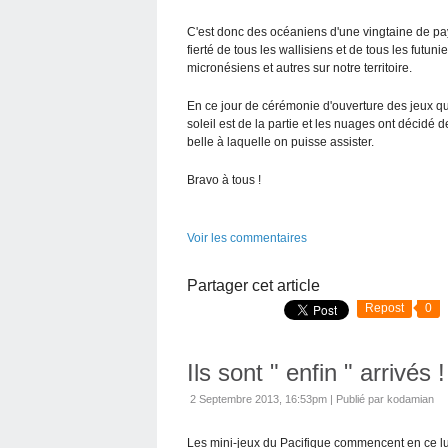
C'est donc des océaniens d'une vingtaine de pay
fierté de tous les wallisiens et de tous les futu
micronésiens et autres sur notre territoire.
En ce jour de cérémonie d'ouverture des jeux qui 
soleil est de la partie et les nuages ont décidé d
belle à laquelle on puisse assister.
Bravo à tous !
Voir les commentaires
Partager cet article
Repost
0
Ils sont " enfin " arrivés !
2 Septembre 2013, 16:53pm
|
Publié par kodamian
Les mini-jeux du Pacifique commencent en ce l