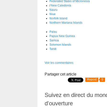
Federated States of Micronesia
/
New Caledonia
Nauru
Niue
Norfolk Island
Northern Mariana Islands
Palau
Papua New Guinea
Samoa
Solomon Islands
Tahiti
Voir les commentaires
Partager cet article
Repost
0
Suivez en direct du mond
d'ouverture