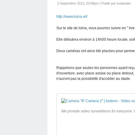
2 Septembre 2013, 20:09pm
|
Publié par kodamian
http://www.loina.wf/
Sur le site de loina, vous pourrez suivre en " li
Elle débutera environ à 14h00 heure locale, soi
Deux caméras ont ainsi été placées pour permet
Rappelons que seules les personnes ayant reçu d
d'ouverture, avec place assise ou place debout,
n'auront pas la possibilité d'accéder au stade.
We provide video surveillance for everyone. U