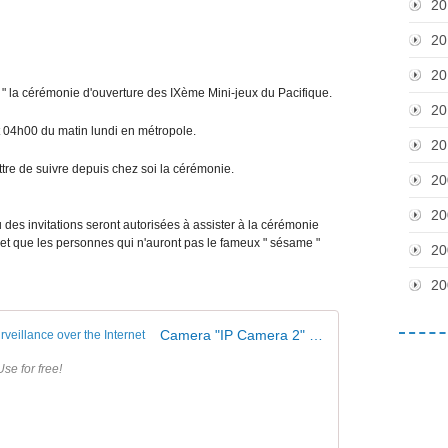
20
20
20
ve " la cérémonie d'ouverture des IXème Mini-jeux du Pacifique.
20
t 04h00 du matin lundi en métropole.
20
tre de suivre depuis chez soi la cérémonie.
20
20
es invitations seront autorisées à assister à la cérémonie
 et que les personnes qui n'auront pas le fameux " sésame "
20
20
Camera "IP Camera 2" | Ivideon - Video surveillance over the Internet
se for free!