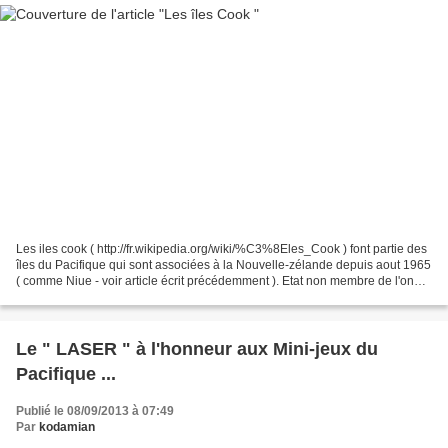
Les iles cook ( http://fr.wikipedia.org/wiki/%C3%8Eles_Cook ) font partie des
îles du Pacifique qui sont associées à la Nouvelle-zélande depuis aout 1965
( comme Niue - voir article écrit précédemment ). Etat non membre de l'onu
depuis 1994. En 2012,...
Le " LASER " à l'honneur aux Mini-jeux du
Pacifique ...
Publié le 08/09/2013 à 07:49
Par
kodamian