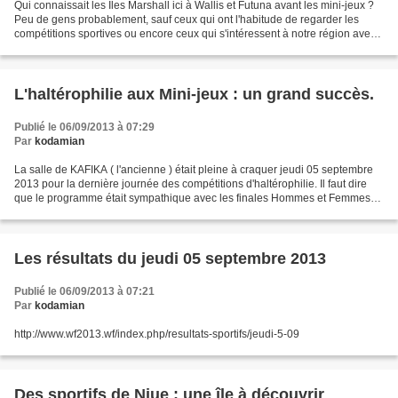
Qui connaissait les Iles Marshall ici à Wallis et Futuna avant les mini-jeux ?
Peu de gens probablement, sauf ceux qui ont l'habitude de regarder les
compétitions sportives ou encore ceux qui s'intéressent à notre région avec
le 44ème sommet du forum...
L'haltérophilie aux Mini-jeux : un grand succès.
Publié le 06/09/2013 à 07:29
Par
kodamian
La salle de KAFIKA ( l'ancienne ) était pleine à craquer jeudi 05 septembre
2013 pour la dernière journée des compétitions d'haltérophilie. Il faut dire
que le programme était sympathique avec les finales Hommes et Femmes
dans les catégories assez imposantes....
Les résultats du jeudi 05 septembre 2013
Publié le 06/09/2013 à 07:21
Par
kodamian
http://www.wf2013.wf/index.php/resultats-sportifs/jeudi-5-09
Des sportifs de Niue : une île à découvrir